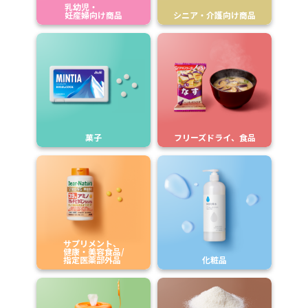
乳幼児・
妊産婦向け商品
シニア・介護向け商品
菓子
フリーズドライ、食品
サプリメント、
健康・美容食品/
指定医薬部外品
化粧品