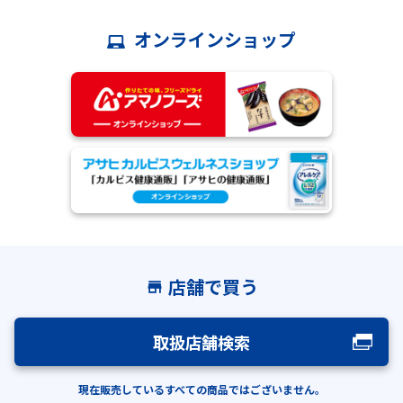
オンラインショップ
2026.04.21
当社メールアドレスを装った不審なメールに関す
る注意喚起
2025.09.10
和光堂ブランド120周年に向けた活動見直し
2025.08.26
和光堂公式TikTokアカウントを装った偽アカウン
トにご注意ください
2025.06.25
『ディアナチュラゴールド サラシアａ』一部ロ
ット 自主回収に関するお詫びとお知らせ
2025.04.07
『和光堂レーベンスミルク はいはい 300g』の販
売再開につきまして
2024.03.28
弊社商品に小林製薬株式会社の「紅麹原料」は使
店舗で買う
用しておりません
2026.08.06
幼児食「ぱくぱくプレキッズ」6 アイテム追加 9月
14日発売
2024.01.26
アサヒWebサービスセキュリティ強化~長期未利
用者の会員情報削除~について
取扱店舗検索
2026.08.06
粉末やフレークタイプのベビーフード「素材ふり
ふり」9月14日発売
2023.07.11
アサヒカルピスウェルネスショップ「骨こつケ
ア」の模倣品にご注意ください
現在販売しているすべての商品ではございません。
2026.08.06
離乳初期から使えるレトルトおかゆ「お米を味わ