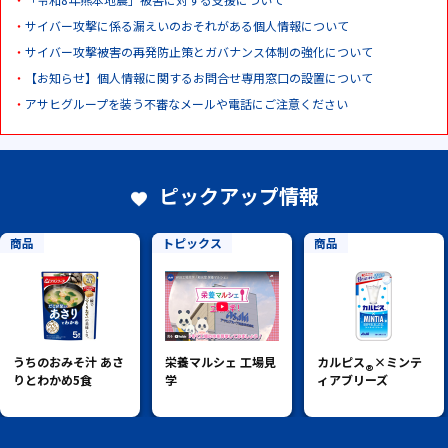
サイバー攻撃に係る漏えいのおそれがある個人情報について
サイバー攻撃被害の再発防止策とガバナンス体制の強化について
【お知らせ】個人情報に関するお問合せ専用窓口の設置について
アサヒグループを装う不審なメールや電話にご注意ください
ピックアップ情報
商品
トピックス
商品
うちのおみそ汁 あさ
栄養マルシェ 工場見
カルピス
×ミンテ
®
りとわかめ5食
学
ィアブリーズ