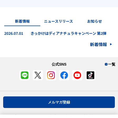
う離乳食」9月28日発売
2022.08.17
アサヒカルピスウェルネスショップ商品における
模倣品にご注意ください
2026.07.30
“食べる”栄養サプリメント「グミナチュラ」9月7
日発売
2022.06.10
ディアナチュラ公式Instagramアカウントを
新着情報
ニュースリリース
お知らせ
装った偽アカウントにご注意ください
2026.07.30
機能性表示食品『ココカラケア睡眠プレミアム』
2026.07.01
きっかけはディアナチュラキャンペーン 第2弾
9月3日発売
2018.06.26
アサヒグループを装う不審なメールや電話にご注
意ください
ニュースリリース
新着情報
公式SNS
一覧
メルマガ登録
プライバシーポリシー
推奨環境
ご利用規約
お客様情報について