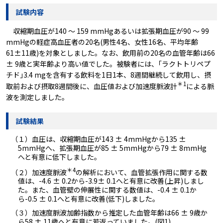
試験内容
収縮期血圧が140 ～ 159 mmHgあるいは拡張期血圧が90 ～ 99
mmHgの軽症高血圧者の20名(男性4名、女性16名、平均年齢
61±11歳)を対象としました。なお、飲用前の20名の血管年齢は66
± 9歳と実年齢より高い値でした。被験者には、｢ラクトトリペプ
チド｣3.4 mgを含有する飲料を1日1本、8週間継続して飲用し、摂
＊1
取前および摂取8週間後に、血圧値および加速度脈波計
による脈
波を測定しました。
試験結果
（１）血圧は、収縮期血圧が143 ± 4mmHgから135 ±
5mmHgへ、拡張期血圧が85 ± 5mmHgから79 ± 8mmHg
へと有意に低下しました。
＊4
（２）加速度脈波
の解析において、血管拡張作用に関する数
値は、-4.6 ± 0.2から-3.9± 0.1へと有意に改善(上昇)しまし
た。また、血管壁の伸展性に関する数値は、-0.4 ± 0.1か
ら-0.5 ± 0.1へと有意に改善(低下)しました。
（３）加速度脈波加齢指数から推定した血管年齢は66 ± 9歳か
ら58 ± 11歳へと有意に若返っていました。(図1)