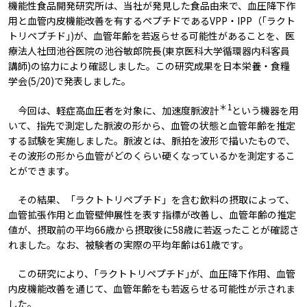
機能性食品開発研究所は、当社が発見した食品由来で、血圧降下作
用と血管内皮機能改善を有するペプチドであるVPP・IPP（｢ラクト
トリペプチド｣)が、血管年齢を若返らせる可能性があることを、医
療法人社団池谷医院の池谷敏郎院長(東京医科大学循環器内科客員
講師)の協力により確認しました。この研究成果を日本栄養・食糧
学会(5/20)で発表しました。
＊1
今回は、軽症高血圧者を対象に、加速度脈波計
という機器を用
いて、指先で測定した脈波の形から、血管の状態と血管年齢を推定
する試験を実施しました。脈波とは、脈拍を波形で描いたもので、
その波形の形から血管がどのくらい硬くなっているかを測定するこ
とができます。
その結果、「ラクトトリペプチド」を含む飲料の摂取によって、
血管拡張作用と血管壁伸展性を表す指標が改善し、血管年齢の推定
値が、摂取前の平均66歳から摂取後に58歳に若返ったことが確認さ
れました。なお、被験者の実際の平均年齢は61歳です。
この研究により、｢ラクトトリペプチド｣が、血圧降下作用、血管
内皮機能改善を通じて、血管年齢をも若返らせる可能性が示されま
した。