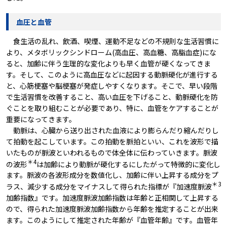
血圧と血管
食生活の乱れ、飲酒、喫煙、運動不足などの不規則な生活習慣に
より、メタボリックシンドローム(高血圧、高血糖、高脂血症)にな
ると、加齢に伴う生理的な変化よりも早く血管が硬くなってきま
す。そして、このように高血圧などに起因する動脈硬化が進行する
と、心筋梗塞や脳梗塞が発症しやすくなります。そこで、早い段階
で生活習慣を改善すること、高い血圧を下げること、動脈硬化を防
ぐことを取り組むことが必要であり、特に、血管をケアすることが
重要になってきます。
動脈は、心臓から送り出された血液により膨らんだり縮んだりし
て拍動を起こしています。この拍動を脈拍といい、これを波形で描
いたものが脈波といわれるもので体全体に伝わっていきます。脈波
＊4
の波形
は加齢により動脈が硬化するにしたがって特徴的に変化し
ます。脈波の各波形成分を数値化し、加齢に伴い上昇する成分をプ
＊3
ラス、減少する成分をマイナスして得られた指標が『加速度脈波
加齢指数』です。加速度脈波加齢指数は年齢と正相関して上昇する
ので、得られた加速度脈波加齢指数から年齢を推定することが出来
ます。このようにして推定された年齢が『血管年齢』です。血管年