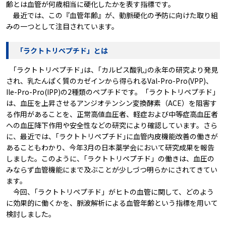
齢とは血管が何歳相当に硬化したかを表す指標です。
最近では、この『血管年齢』が、動脈硬化の予防に向けた取り組
みの一つとして注目されています。
「ラクトトリペプチド」とは
｢ラクトトリペプチド｣は、｢カルピス酸乳｣の永年の研究より発見
され、乳たんぱく質のカゼインから得られるVal-Pro-Pro(VPP)、
Ile-Pro-Pro(IPP)の2種類のペプチドです。「ラクトトリペプチド」
は、血圧を上昇させるアンジオテンシン変換酵素（ACE）を阻害す
る作用があることを、正常高値血圧者、軽症および中等症高血圧者
への血圧降下作用や安全性などの研究により確認しています。さら
に、最近では、｢ラクトトリペプチド｣に血管内皮機能改善の働きが
あることもわかり、今年3月の日本薬学会において研究成果を報告
しました。このように、｢ラクトトリペプチド」の働きは、血圧の
みならず血管機能にまで及ぶことが少しづつ明らかにされてきてい
ます。
今回、｢ラクトトリペプチド」がヒトの血管に関して、どのよう
に効果的に働くかを、脈波解析による血管年齢という指標を用いて
検討しました。