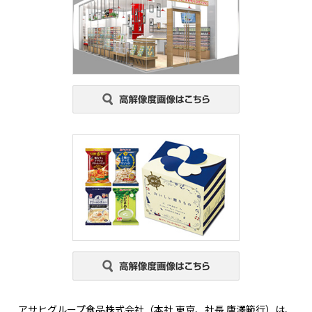
アサヒグループ食品株式会社（本社 東京、社長 唐澤範行）は、