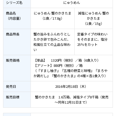
シリーズ名
にゅうめん
商品名
にゅうめん 蟹のかきたま
減塩にゅうめん 蟹の
（内容量）
（1食／17.8g）
かきたま
（1食／15g）
商品特長
蟹の旨みをふんわりとし
定番タイプの味わい
たかき卵で包みこんだ、
をそのままに、塩分
和風仕立ての上品な味わ
25％をカット
い
販売価格
【単品】 1320円（税別）／箱（6食入り）
【アソート】880円（税別）／箱
（『すまし柚子』『五種の野菜と味噌』『まろや
か鶏だし』『蟹のかきたま』の4種×各1食入り）
発売日
2016年2月18日（木）
販売目標
蟹のかきたま 1.6万箱、減塩タイプ8千箱（発売
～同年12月31日まで）