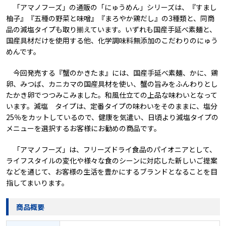
「アマノフーズ」の通販の「にゅうめん」シリーズは、『すまし
柚子』『五種の野菜と味噌』『まろやか鶏だし』の3種類と、同商
品の減塩タイプも取り揃えています。いずれも国産手延べ素麺と、
国産具材だけを使用する他、化学調味料無添加のこだわりのにゅう
めんです。
今回発売する『蟹のかきたま』には、国産手延べ素麺、かに、鶏
卵、みつば、カニカマの国産具材を使い、蟹の旨みをふんわりとし
たかき卵でつつみこみました。和風仕立ての上品な味わいとなって
います。減塩 タイプは、定番タイプの味わいをそのままに、塩分
25％をカットしているので、健康を気遣い、日頃より減塩タイプの
メニューを選択するお客様にお勧めの商品です。
「アマノフーズ」は、フリーズドライ食品のパイオニアとして、
ライフスタイルの変化や様々な食のシーンに対応した新しいご提案
などを通じて、お客様の生活を豊かにするブランドとなることを目
指してまいります。
商品概要