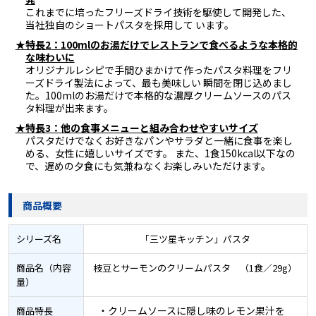
これまでに培ったフリーズドライ技術を駆使して開発した、
当社独自のショートパスタを採用して います。
★特長2：100mlのお湯だけでレストランで食べるような本格的
な味わいに
オリジナルレシピで手間ひまかけて作ったパスタ料理をフリ
ーズドライ製法によって、最も美味しい 瞬間を閉じ込めまし
た。100mlのお湯だけで本格的な濃厚クリームソースのパス
タ料理が出来ます。
★特長3：他の食事メニューと組み合わせやすいサイズ
パスタだけでなくお好きなパンやサラダと一緒に食事を楽し
める、女性に嬉しいサイズです。 また、1食150kcal以下なの
で、遅めの夕食にも気兼ねなくお楽しみいただけます。
商品概要
シリーズ名
「三ツ星キッチン」パスタ
商品名（内容
枝豆とサーモンのクリームパスタ （1食／29g）
量）
・クリームソースに隠し味のレモン果汁を
商品特長