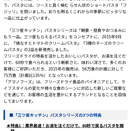
う、パスタには、ソースと良く絡む らせん状のショートパスタ「フ
ジッリ」を用いました。彩りも明るくこれからの季節にピッタリな
一品に仕上がっています。
「三ツ星キッチン」パスタシリーズは「朝食・昼食やおつまみに
もう一品。三ツ星もらえるパスタ」をコンセプトに、2015年9月
に、『焼なすとトマトのクリームパスタ』『3種のチーズのクリー
ムパスタ』の2品を新発売しました。
フリーズドライの特長を活かしたおいしいパスタが、お湯を注ぐだ
けで、60秒で食べられるという斬新さと、味わい深さで、多くのお
客様にご好評いただき、2015年の販売は、56万食の計画に対して
75万食（計画比135％）となっています。
「アマノフーズ」は、フリーズドライ食品のパイオニアとして、ラ
イフスタイルの変化や様々な食のシーンに対応した新しいご提案な
どを通じて、お客様の生活を豊かにするブランドとなることを目指
してまいります。
■「三ツ星キッチン」パスタシリーズの3つの特長
★特長1：業界最速！お湯を注ぐだけで、60秒で戻るパスタを開
発