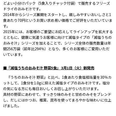
どよい小分けパック（5食入りチャック付袋）で販売するフリーズ
ドライのおみそ汁です。
2014年からシリーズ展開をスタートし、親しみやすいおいしさと1
食あたり70円というお買い求め易い価格でご好評をいただいていま
す。
2015年には、お客様のご要望にお応えしてラインアップを拡大する
とともに、健康に気遣うお客様に向けて減塩タイプの「減塩うちの
おみそ汁」シリーズを加えることで、シリーズ全体の販売数量は年
間256万袋（前年比294％）となり、多くのお客様にご愛用いただ
いています。
■『減塩うちのおみそ汁 野菜5食』 3月1日（火）新発売
『うちのおみそ汁 野菜』と比べ、1食あたり食塩相当量を30％カ
ットして、1食分を1.0gに抑えた減塩タイプのおみそ汁です。塩分
の気になる方にも毎日おいしくお召し上がりいただけます。
具材の野菜にあわせて、すっきり味のみそと甘めのみそをブレンド
し、だしにはかつお、椎茸、昆布を使ってまろやかな味わいに仕上
げました。