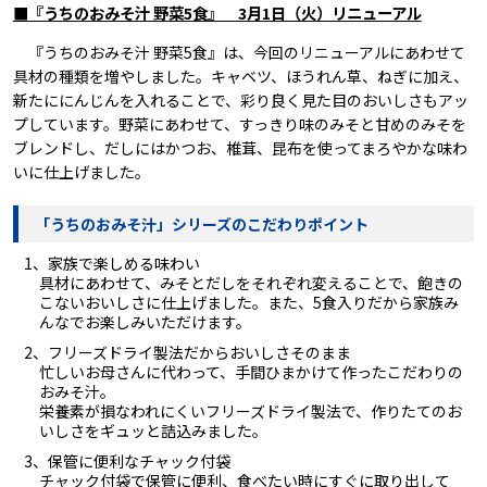
■『うちのおみそ汁 野菜5食』 3月1日（火）リニューアル
『うちのおみそ汁 野菜5食』は、今回のリニューアルにあわせて
具材の種類を増やしました。キャベツ、ほうれん草、ねぎに加え、
新たににんじんを入れることで、彩り良く見た目のおいしさもアッ
プしています。野菜にあわせて、すっきり味のみそと甘めのみそを
ブレンドし、だしにはかつお、椎茸、昆布を使ってまろやかな味わ
いに仕上げました。
「うちのおみそ汁」シリーズのこだわりポイント
1、家族で楽しめる味わい
具材にあわせて、みそとだしをそれぞれ変えることで、飽きの
こないおいしさに仕上げました。また、5食入りだから家族み
んなでお楽しみいただけます。
2、フリーズドライ製法だからおいしさそのまま
忙しいお母さんに代わって、手間ひまかけて作ったこだわりの
おみそ汁。
栄養素が損なわれにくいフリーズドライ製法で、作りたてのお
いしさをギュッと詰込みました。
3、保管に便利なチャック付袋
チャック付袋で保管に便利、食べたい時にすぐに取り出して