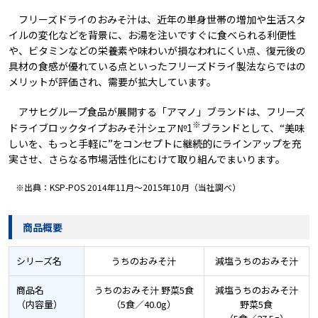
フリーズドライのおみそ汁は、近年の単身世帯の増加や生活スタ
イルの変化などを背景に、お湯を注いですぐに食べられる利便性
や、ビタミンなどの栄養素や味わいが損なわれにくい点、復元後の
具材の食感が優れている点といったフリーズドライ製法ならではの
メリットが評価され、需要が拡大しています。
アサヒグループ食品が展開する「アマノ」ブランドは、フリーズ
※
ドライブロックタイプおみそ汁シェア№1
ブランドとして、“美味
しいを、もっと手軽に”をコンセプトに継続的にラインアップを充
実させ、さらなる市場活性化にむけて取り組んでまいります。
※出典：KSP-POS 2014年11月～2015年10月（当社調べ）
商品概要
シリーズ名
うちのおみそ汁
減塩うちのおみそ汁
商品名
うちのおみそ汁 野菜5食
減塩うちのおみそ汁
（内容量）
（5食／40.0g）
野菜5食