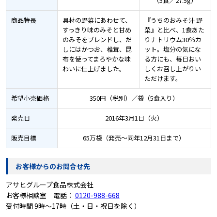
（5食／27.5g）
商品特長
具材の野菜にあわせて、
『うちのおみそ汁 野
すっきり味のみそと甘め
菜』と比べ、1食あた
のみそをブレンドし、だ
りナトリウム30％カ
しにはかつお、椎茸、昆
ット。塩分の気にな
布を使ってまろやかな味
る方にも、毎日おい
わいに仕上げました。
しくお召し上がりい
ただけます。
希望小売価格
350円（税別）／袋（5食入り）
発売日
2016年3月1日（火）
販売目標
65万袋（発売～同年12月31日まで）
お客様からのお問合せ先
アサヒグループ食品株式会社
お客様相談室 電話：
0120-988-668
受付時間 9時～17時（土・日・祝日を除く）