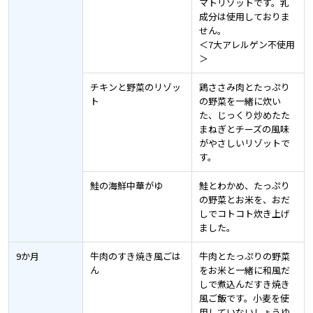
マトリゾットです。乳
成分は使用しておりま
せん。
＜7大アレルゲン不使用
＞
チキンと野菜のリゾッ
鶏ささみ肉とたっぷり
ト
の野菜を一緒に炊い
た、じっくり炒めたた
まねぎとチーズの風味
がやさしいリゾットで
す。
鮭の海鮮中華がゆ
鮭とわかめ、たっぷり
の野菜とお米を、おだ
しでコトコト炊き上げ
ました。
9か月
牛肉のすき焼き風ごは
牛肉とたっぷりの野菜
ん
をお米と一緒に和風だ
しで煮込んだすき焼き
風ご飯です。小麦を使
用していないしょうゆ