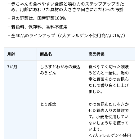
・赤ちゃんの食べやすい食感と噛む力のステップアップのた
め、月齢にあわせた具材の大きさや固さにこだわった設計
・具の野菜は、国産野菜100%
・着色料、保存料、香料不使用
・全40品のラインアップ（7大アレルゲン不使用商品は16品）
月齢
商品名
商品特長
7か月
しらすとわかめの煮込
食べやすく切った讃岐
みうどん
うどんと一緒に、海の
幸と野菜をかつお昆布
だしで香り良く仕上げ
ました。
とり雑炊
かつお昆布だしをきか
せた鶏肉入りの雑炊で
す。小麦を使用してい
ないしょうゆを使って
います。
＜7大アレルゲン不使用