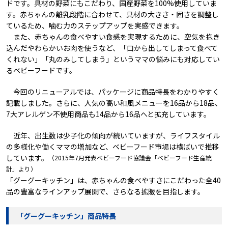
ドです。具材の野菜にもこだわり、国産野菜を100%使用していま
す。赤ちゃんの離乳段階に合わせて、具材の大きさ・固さを調整し
ているため、噛む力のステップアップを実感できます。
また、赤ちゃんの食べやすい食感を実現するために、空気を抱き
込んだやわらかいお肉を使うなど、「口から出してしまって食べて
くれない」「丸のみしてしまう」というママの悩みにも対応してい
るベビーフードです。
今回のリニューアルでは、パッケージに商品特長をわかりやすく
記載しました。さらに、人気の高い和風メニューを16品から18品、
7大アレルゲン不使用商品も14品から16品へと拡充しています。
近年、出生数は少子化の傾向が続いていますが、ライフスタイル
の多様化や働くママの増加など、ベビーフード市場は横ばいで推移
しています。
（2015年7月発表ベビーフード協議会「ベビーフード生産統
計」より）
「グーグーキッチン」は、赤ちゃんの食べやすさにこだわった全40
品の豊富なラインアップ展開で、さらなる拡販を目指します。
「グーグーキッチン」商品特長