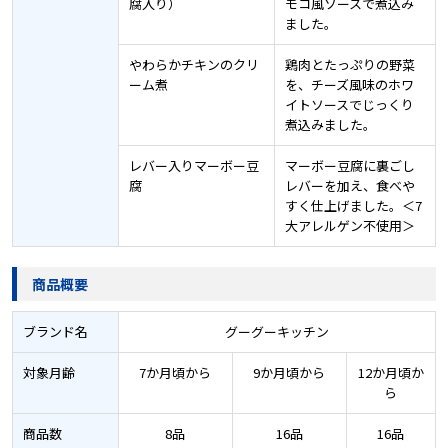
腐入り）
モコ風ソースで煮込み
ました。
やわらかチキンのクリ
鶏肉とたっぷりの野菜
ーム煮
を、チーズ風味のホワ
イトソースでじっくり
煮込みました。
レバー入りマーボー豆
マーボー豆腐に裏ごし
腐
レバーを加え、食べや
すく仕上げました。＜7
大アレルゲン不使用＞
商品概要
ブランド名
グーグーキッチン
対象月齢
7か月頃から
9か月頃から
12か月頃か
ら
商品数
8品
16品
16品