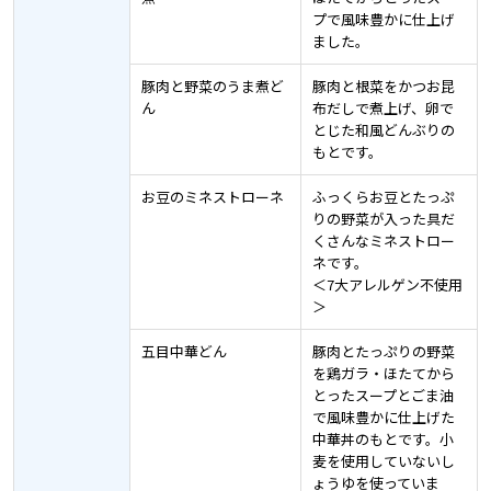
プで風味豊かに仕上げ
ました。
豚肉と野菜のうま煮ど
豚肉と根菜をかつお昆
ん
布だしで煮上げ、卵で
とじた和風どんぶりの
もとです。
お豆のミネストローネ
ふっくらお豆とたっぷ
りの野菜が入った具だ
くさんなミネストロー
ネです。
＜7大アレルゲン不使用
＞
五目中華どん
豚肉とたっぷりの野菜
を鶏ガラ・ほたてから
とったスープとごま油
で風味豊かに仕上げた
中華丼のもとです。小
麦を使用していないし
ょうゆを使っていま