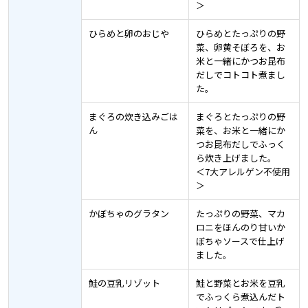
＞
ひらめと卵のおじや
ひらめとたっぷりの野
菜、卵黄そぼろを、お
米と一緒にかつお昆布
だしでコトコト煮まし
た。
まぐろの炊き込みごは
まぐろとたっぷりの野
ん
菜を、お米と一緒にか
つお昆布だしでふっく
ら炊き上げました。
＜7大アレルゲン不使用
＞
かぼちゃのグラタン
たっぷりの野菜、マカ
ロニをほんのり甘いか
ぼちゃソースで仕上げ
ました。
鮭の豆乳リゾット
鮭と野菜とお米を豆乳
でふっくら煮込んだト