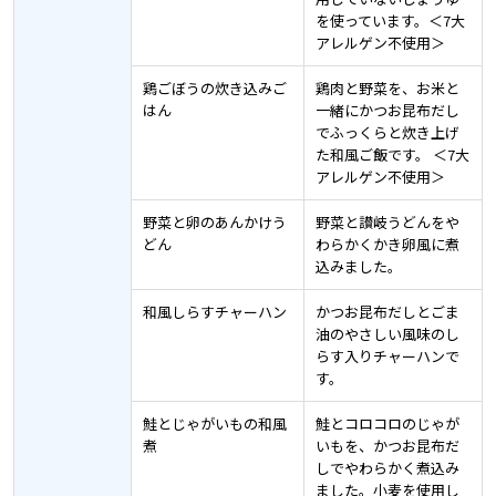
を使っています。＜7大
アレルゲン不使用＞
鶏ごぼうの炊き込みご
鶏肉と野菜を、お米と
はん
一緒にかつお昆布だし
でふっくらと炊き上げ
た和風ご飯です。 ＜7大
アレルゲン不使用＞
野菜と卵のあんかけう
野菜と讃岐うどんをや
どん
わらかくかき卵風に煮
込みました。
和風しらすチャーハン
かつお昆布だしとごま
油のやさしい風味のし
らす入りチャーハンで
す。
鮭とじゃがいもの和風
鮭とコロコロのじゃが
煮
いもを、かつお昆布だ
しでやわらかく煮込み
ました。小麦を使用し