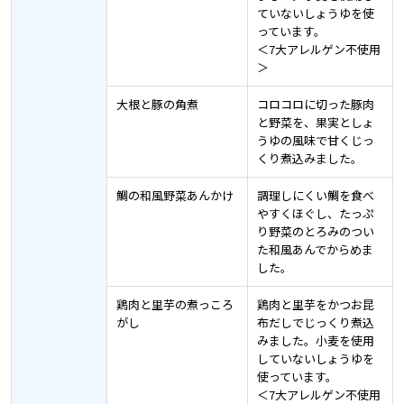
ていないしょうゆを使
っています。
＜7大アレルゲン不使用
＞
大根と豚の角煮
コロコロに切った豚肉
と野菜を、果実としょ
うゆの風味で甘くじっ
くり煮込みました。
鯛の和風野菜あんかけ
調理しにくい鯛を食べ
やすくほぐし、たっぷ
り野菜のとろみのつい
た和風あんでからめま
した。
鶏肉と里芋の煮っころ
鶏肉と里芋をかつお昆
がし
布だしでじっくり煮込
みました。小麦を使用
していないしょうゆを
使っています。
＜7大アレルゲン不使用