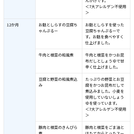
んかけです。
＜7大アレルゲン不使用
＞
12か月
お麩としらすの豆腐ち
お麩としらすを使った
ゃんぷるー
豆腐ちゃんぷるーで
す。お麩を食べやすく
仕上げました。
牛肉と根菜の和風煮
牛肉と根菜をかつお昆
布だしとしょうゆで甘
辛く仕上げました。
豆腐と野菜の和風煮込
たっぷりの野菜とお豆
み
腐をかつお昆布だしで
煮込みました。小麦を
使用していないしょう
ゆを使っています。
＜7大アレルゲン不使用
＞
豚肉と根菜のきんぴら
豚肉と根菜をごま油と
煮
ほたてからとったスー