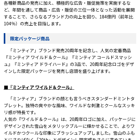
各種新商品の発売に加え、積極的な広告・販促施策を実施するな
ど、年間を通して商品・広告・販促の三位一体となった活動を展開
することで、さらなるブランド力の向上を図り、184億円（前年比
104％）の売上を目指します。
限定パッケージ商品
「ミンティア」ブランド発売20周年を記念し、人気の定番商品
『ミンティア ワイルド＆クール』『ミンティア コールドスマッシ
ュ』『ミンティア ドライハード』の3品で、20周年記念ロゴをデザ
インした限定パッケージを発売し店頭を盛り上げます。
■『ミンティア ワイルド＆クール』
「ミンティア」ブランドの顔とも言うべきスタンダードミントタ
ブレット。独特の爽やかな風味、ワイルドな刺激とクールなスッキ
リ感が特長です。
人気の『ワイルド＆クール』は、20周年ロゴに加え、パッケージに
デザインされた雪山をメタリックブルーに輝かせることで、よりワ
イルドかつクールな印象にブラッシュアップしました。雪山のふも
とにさりげなく「20th」とデザインし限定感をさらに高めていま