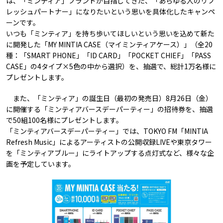
は、「ミンティア」ブランドが目指してきた、「あらゆる人のリフ
レッシュパートナー」になりたいという思いを具体化したキャンペ
ーンです。
いつも「ミンティア」を持ち歩いてほしいという思いを込めて新た
に開発した「MY MINTIA CASE（マイミンティアケース）」（全20
種：「SMART PHONE」「ID CARD」「POCKET CHIEF」「PASS
CASE」の4タイプ×5色の中から選択）を、抽選で、総計1万名様に
プレゼントします。
また、「ミンティア」の誕生日（最初の発売日）8月26日（金）
に開催する「ミンティアバースデーパーティー」の招待券を、抽選
で50組100名様にプレゼントします。
「ミンティアバースデーパーティー」では、TOKYO FM「MINTIA
Refresh Music」によるアーティストの公開収録LIVEや東京タワー
を「ミンティアブルー」にライトアップする点灯式など、様々な企
画を予定しています。