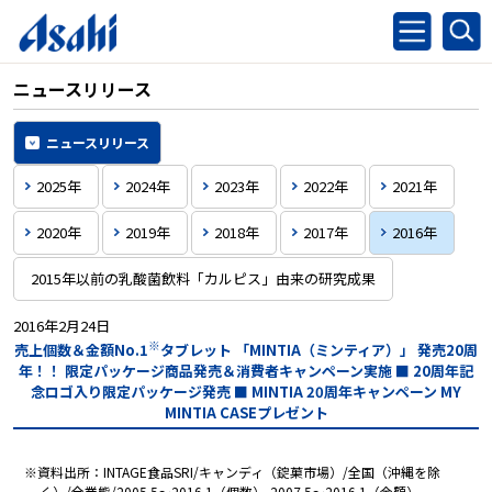
ニュースリリース
ニュースリリース
2025年
2024年
2023年
2022年
2021年
2020年
2019年
2018年
2017年
2016年
2015年以前の乳酸菌飲料「カルピス」由来の研究成果
2016年2月24日
※
売上個数＆金額No.1
タブレット 「MINTIA（ミンティア）」
発売20周
年！！
限定パッケージ商品発売＆消費者キャンペーン実施
■ 20周年記
念ロゴ入り限定パッケージ発売
■ MINTIA 20周年キャンペーン MY
MINTIA CASEプレゼント
※資料出所：INTAGE食品SRI/キャンディ（錠菓市場）/全国（沖縄を除
く）/全業態/2005.5～2016.1（個数）,2007.5～2016.1（金額）