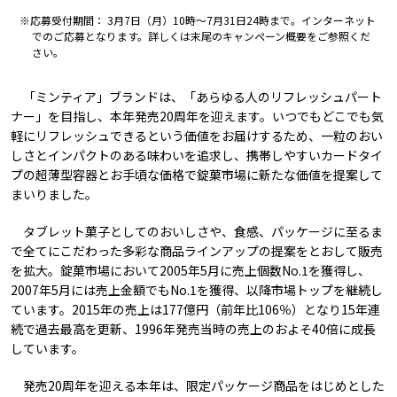
※応募受付期間： 3月7日（月）10時～7月31日24時まで。インターネット
でのご応募となります。詳しくは末尾のキャンペーン概要をご参照くだ
さい。
「ミンティア」ブランドは、「あらゆる人のリフレッシュパート
ナー」を目指し、本年発売20周年を迎えます。いつでもどこでも気
軽にリフレッシュできるという価値をお届けするため、一粒のおい
しさとインパクトのある味わいを追求し、携帯しやすいカードタイ
プの超薄型容器とお手頃な価格で錠菓市場に新たな価値を提案して
まいりました。
タブレット菓子としてのおいしさや、食感、パッケージに至るま
で全てにこだわった多彩な商品ラインアップの提案をとおして販売
を拡大。錠菓市場において2005年5月に売上個数No.1を獲得し、
2007年5月には売上金額でもNo.1を獲得、以降市場トップを継続し
ています。2015年の売上は177億円（前年比106％）となり15年連
続で過去最高を更新、1996年発売当時の売上のおよそ40倍に成長
しています。
発売20周年を迎える本年は、限定パッケージ商品をはじめとした