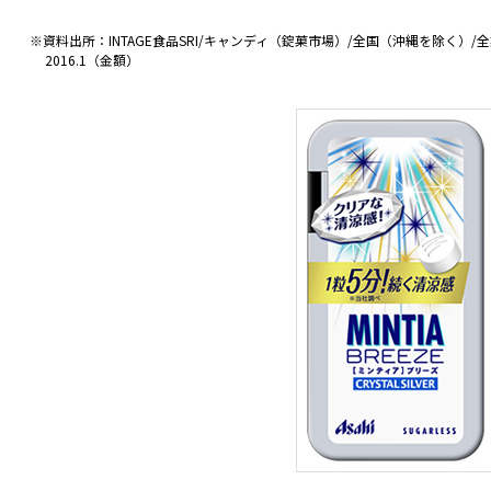
※資料出所：INTAGE食品SRI/キャンディ（錠菓市場）/全国（沖縄を除く）/全業態/2
2016.1（金額）