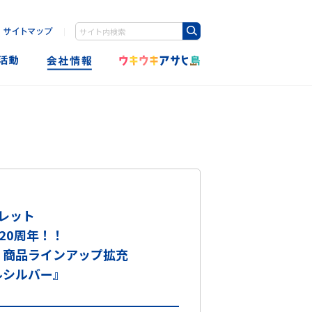
｜
Write your search query here
レット
20周年！！
 商品ラインアップ拡充
ルシルバー』