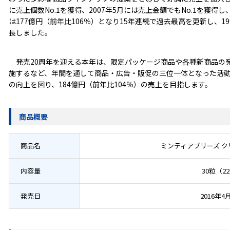
に売上個数No.1を獲得、2007年5月には売上金額でもNo.1を獲得
は177億円（前年比106％）となり15年連続で過去最高を更新し、1
長しました。
発売20周年を迎える本年は、限定パッケージ商品や各種新商品の
施するなど、年間を通して商品・広告・販促の三位一体となった活
の向上を図り、184億円（前年比104％）の売上を目指します。
商品概要
商品名
ミンティアブリーズ 
内容量
30粒（2
発売日
2016年4