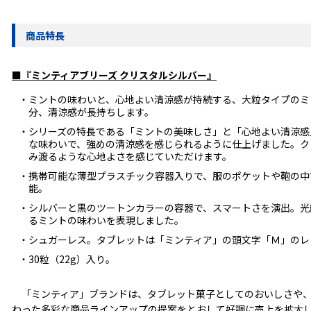
商品特長
■『ミンティアブリーズ クリスタルシルバー』
・ミントの味わいと、心地よい清涼感が持続する、大粒タイプのミ
分、清涼感が長持ちします。
・シリーズの特長である「ミントの美味しさ」と「心地よい清涼感
な味わいで、強めの清涼感を感じられるように仕上げました。ク
み渡るような心地よさを感じていただけます。
・携帯可能な薄型プラスチック容器入りで、服のポケットや鞄の中
能。
・シルバーと黒のツートンカラーの容器で、スマートさを演出。光
るミントの味わいを表現しました。
・シュガーレス。タブレットは「ミンティア」の頭文字「Ｍ」のレ
・30粒（22g）入り。
「ミンティア」ブランドは、タブレット菓子としてのおいしさや、
わった多彩な商品ラインアップの提案をとおして好調に売上を拡大して