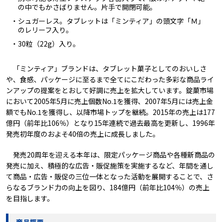
の中でもかさばりません。片手で開閉可能。
・シュガーレス。タブレットは「ミンティア」の頭文字「Ｍ」
のレリーフ入り。
・30粒（22g）入り。
「ミンティア」ブランドは、タブレット菓子としてのおいしさ
や、食感、パッケージに至るまで全てにこだわった多彩な商品ライ
ンアップの提案をとおして好調に売上を拡大しています。錠菓市場
において2005年5月に売上個数No.1を獲得、2007年5月には売上金
額でもNo.1を獲得し、以降市場トップを継続。2015年の売上は177
億円（前年比106％）となり15年連続で過去最高を更新し、1996年
発売初年度のおよそ40倍の売上に成長しました。
発売20周年を迎える本年は、限定パッケージ商品や各種新商品の
発売に加え、積極的な広告・販促施策を実施するなど、年間を通し
て商品・広告・販促の三位一体となった活動を展開することで、さ
らなるブランド力の向上を図り、184億円（前年比104％）の売上
を目指します。
商品概要