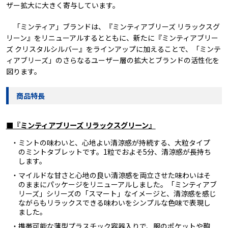
ザー拡大に大きく寄与しています。
「ミンティア」ブランドは、『ミンティアブリーズ リラックスグ
リーン』をリニューアルするとともに、新たに『ミンティアブリー
ズ クリスタルシルバー』をラインアップに加えることで、「ミンテ
ィアブリーズ」のさらなるユーザー層の拡大とブランドの活性化を
図ります。
商品特長
■『ミンティアブリーズ リラックスグリーン』
・ミントの味わいと、心地よい清涼感が持続する、大粒タイプ
のミントタブレットです。1粒でおよそ5分、清涼感が長持ち
します。
・マイルドな甘さと心地の良い清涼感を両立させた味わいはそ
のままにパッケージをリニューアルしました。「ミンティアブ
リーズ」シリーズの「スマート」なイメージと、清涼感を感じ
ながらもリラックスできる味わいをシンプルな色味で表現し
ました。
・携帯可能な薄型プラスチック容器入りで、服のポケットや鞄