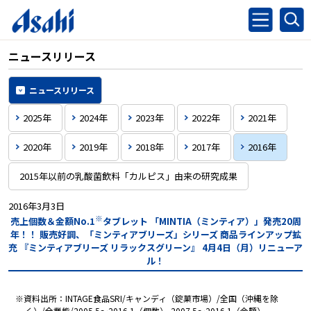
ニュースリリース
ニュースリリース
2025年
2024年
2023年
2022年
2021年
2020年
2019年
2018年
2017年
2016年
2015年以前の乳酸菌飲料「カルピス」由来の研究成果
2016年3月3日
※
売上個数＆金額No.1
タブレット
「MINTIA（ミンティア）」発売20周
年！！
販売好調、「ミンティアブリーズ」シリーズ 商品ラインアップ拡
充
『ミンティアブリーズ リラックスグリーン』
4月4日（月）リニューア
ル！
※資料出所：INTAGE食品SRI/キャンディ（錠菓市場）/全国（沖縄を除
く）/全業態/2005.5～2016.1（個数）,2007.5～2016.1（金額）