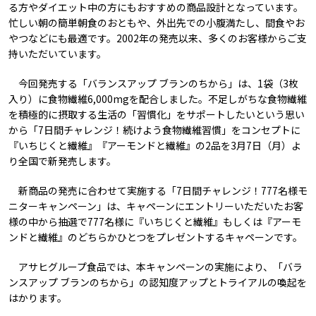
る方やダイエット中の方にもおすすめの商品設計となっています。
忙しい朝の簡単朝食のおともや、外出先での小腹満たし、間食やお
やつなどにも最適です。2002年の発売以来、多くのお客様からご支
持いただいています。
今回発売する「バランスアップ ブランのちから」は、1袋（3枚
入り）に食物繊維6,000mgを配合しました。不足しがちな食物繊維
を積極的に摂取する生活の「習慣化」をサポートしたいという思い
から「7日間チャレンジ！続けよう食物繊維習慣」をコンセプトに
『いちじくと繊維』『アーモンドと繊維』の2品を3月7日（月）よ
り全国で新発売します。
新商品の発売に合わせて実施する「7日間チャレンジ！777名様モ
ニターキャンペーン」は、キャペーンにエントリーいただいたお客
様の中から抽選で777名様に『いちじくと繊維』もしくは『アーモ
ンドと繊維』のどちらかひとつをプレゼントするキャペーンです。
アサヒグループ食品では、本キャンペーンの実施により、「バラ
ンスアップ ブランのちから」の認知度アップとトライアルの喚起を
はかります。