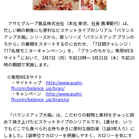
アサヒグループ食品株式会社（本社 東京、社長 唐澤範行）は、
忙しい朝の朝食にも便利なビスケットタイプのシリアル「バランス
アップ大箱」シリーズから、新シリーズ「バランスアップ ブランの
ちから」の展開をスタートするのに合わせ、「7日間チャレンジ！
777名様モニターキャンペーン」を、「ブランのちから」専用WEB
※
サイト
において、3月7日（月）午前10時～ 3月31日（木）午前10
時の期間で実施します。
※専用WEBサイト
・サイトトップ
http://www.asahi-
fh.com/balance_up/bran/
・キャンペーン
http://www.asahi-
fh.com/balance_up/bran/cp
「バランスアップ大箱」は、こだわりの穀物と素材をぎゅっと固
めて焼き上げたビスケットタイプのシリアルです。1食分を、いつ
でもどこでも食べられる持ち歩きに便利な個包装（1袋3枚入り）に
しました。1袋単位でカロリーを把握しやすく、カロリーを気にす