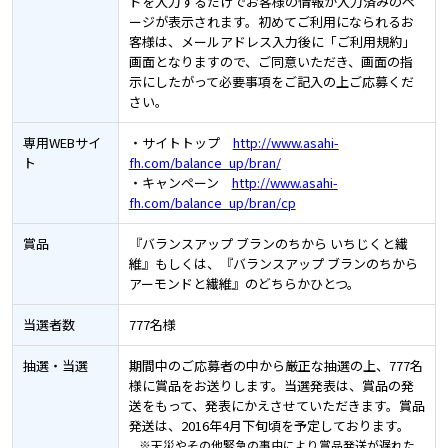
ドを入力するだけでお客様の情報が入力済みのペ
ージが表示されます。初めてご利用になられるお
客様は、メールアドレス入力後に「ご利用規約」
画面となりますので、ご同意いただき、画面の指
示にしたがって必要事項をご記入の上ご応募くだ
さい。
専用WEBサイ
・サイトトップ
http://www.asahi-
ト
fh.com/balance_up/bran/
・キャンペーン
http://www.asahi-
fh.com/balance_up/bran/cp
賞品
『バランスアップ ブランのちから いちじくと繊
維』もしくは、『バランスアップ ブランのちから
アーモンドと繊維』のどちらかひとつ。
当選者数
777名様
抽選・当選
期間中のご応募者の中から厳正な抽選の上、777名
様に賞品をお送りします。当選発表は、賞品の発
送をもって、発表にかえさせていただきます。賞品
発送は、2016年4月下旬頃を予定しております。
※天災やその他緊急の事由により賞品発送が遅れた