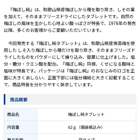
『梅ぼし純』は、和歌山県産梅ぼしから種を取り除き、しその葉
を加えて、そのままフリーズドライにしたタブレットです。自然の
梅ぼしの風味を生かした心地よい酸っぱさが特長で、1976年の発売
以降、多くのお客様からご愛顧いただいています。
今回発売する『梅ぼし純タブレット』は、和歌山県産南高梅を使
用した しそ入り梅ぼしから種だけを取り除き、そのままフリーズド
ライしたものをパウダーにして練り込み、錠菓に仕上げました。塩
分・糖分・クエン酸を配合。『梅ぼし純』同様、くせになる酸味と
塩味が特長です。パッケージは『梅ぼし純』のおなじみのロゴを正
面に大きくあしらい、正面下部には塩分補給と大きく記載すること
で、商品特長を分かりやすく訴求しています。
商品概要
商品名
梅ぼし純タブレット
内容量
62ｇ（個装紙込み）
商品形態
袋タイプ