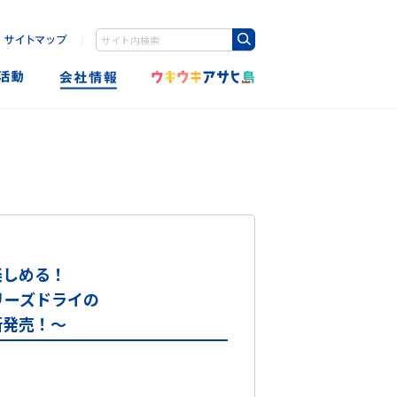
｜
Write your search query here
楽しめる！
リーズドライの
新発売！～