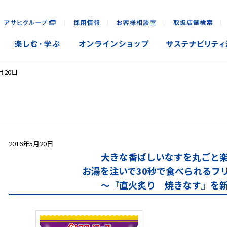
｜
｜
｜
｜
月20日
2016年5月20日
大きな香ばしいなすを丸ごと
お湯を注いで30秒で食べられるフ
～『直火炙り 焼きなす』を