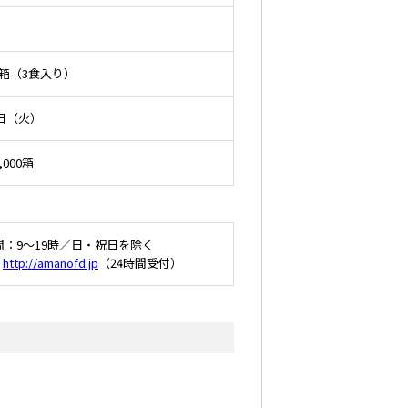
1箱（3食入り）
4日（火）
000箱
時間：9～19時／日・祝日を除く
：
http://amanofd.jp
（24時間受付）