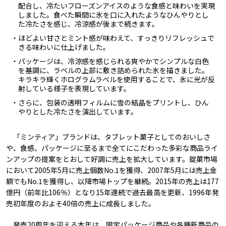
配合し、冷たいフローズンアイスのような食感と味わいを実現
しました。食べた瞬間に氷を口に入れたようなひんやりとし
た冷たさを感じ、冷涼感が後まで続きます。
・ほどよい甘さとミント感が味わえて、すっきりリフレッシュで
きる味わいに仕上げました。
・パッケージは、冷涼感を感じられる爽やかでシンプルな白色
を基調に、ラベルの上部に敷き詰められた氷を描きました。
キラキラ輝くホログラムラベルを使用することで、氷に光が反
射している様子を表現しています。
・さらに、包装の透明フィルムに雪の結晶をプリントし、ひん
やりとした冷たさを演出しています。
「ミンティア」ブランドは、タブレット菓子としてのおいしさ
や、食感、パッケージに至るまで全てにこだわった多彩な商品ライ
ンアップの提案をとおして好調に売上を拡大しています。錠菓市場
において2005年5月に売上個数No.1を獲得、2007年5月には売上金
額でもNo.1を獲得し、以降市場トップを継続。2015年の売上は177
億円（前年比106％）となり15年連続で過去最高を更新、1996年発
売初年度のおよそ40倍の売上に成長しました。
発売20周年を迎える本年は、限定パッケージ商品や各種新商品の