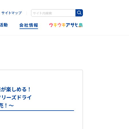
｜
Write your search query here
味が楽しめる！
フリーズドライ
売！～