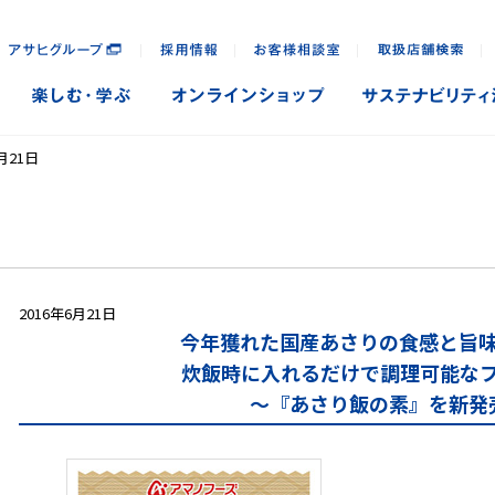
｜
｜
｜
｜
月21日
2016年6月21日
今年獲れた国産あさりの食感と旨
炊飯時に入れるだけで調理可能な
～『あさり飯の素』を新発