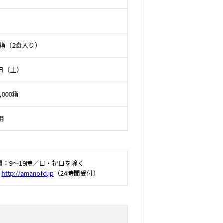
1箱（2食入り）
5日（土）
000箱
用
：9～19時／日・祝日を除く
：
http://amanofd.jp
（24時間受付）