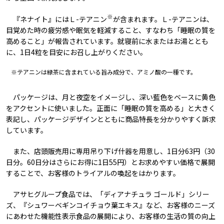
※
『ネナイト』にはＬ-テアニン
が含まれます。Ｌ-テアニンは、
目覚めた時の疲労感や眠気を軽減すること、すなわち「睡眠の質を
高めること」が報告されています。就寝前に水またはお湯ととも
に、1日4粒を目安にお召し上がりください。
※テアニンは緑茶に含まれている旨み成分で、アミノ酸の一種です。
パッケージは、月と夜空をイメージし、深い藍色をベースに黄色
をアクセントに使いました。正面に「睡眠の質を高める」と大きく
表記し、パッケージデザインとともに商品特長を分かりやすく訴求
しています。
また、店頭販売用に専用吊り下げ什器を用意し、1日分63円（30
日分。60日分はさらにお得に1日55円）とお求めやすい価格で展開
することで、お客様のトライアルの喚起をはかります。
アサヒグループ食品では、「ディアナチュラ ゴールド」シリー
ズ、『シュワーベギンコイチョウ葉エキス』など、お客様のニーズ
にあわせた機能性表示食品の展開により、お客様の生活の質の向上