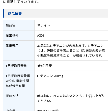
に貢献してまいります。
商品概要
商品名
ネナイト
届出番号
A308
届出表示
本品にはL-テアニンが含まれます。L-テアニン
には、睡眠の質を高めること（起床時の疲労感
や眠気を軽減すること）が報告されています。
1日摂取目安量
4粒が目安
1日摂取目安量当
L-テアニン 200mg
たりの
機能性関
与成分含有量
摂取方法
就寝前に、水またはお湯とともにお召し上がり
ください。
内容量
30日分：120粒