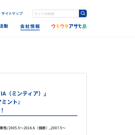
｜
Write your search query here
TIA（ミンティア）」
アミント』
売！
005.5～2016.6（個数）,2007.5～