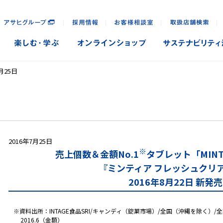
｜
｜
｜
｜
月25日
2016年7月25日
※
売上個数＆金額No.1
タブレット「MIN
『ミンティア フレッシュクリ
2016年8月22日 新発
※資料出所：INTAGE食品SRI/キャンディ（錠菓市場）/全国（沖縄を除く）/全業態/2
2016.6（金額）