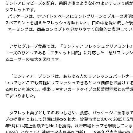
ミントアロマビーズを配合、歯磨き後のような心地よいすっきり感
タブレットです。
パッケージは、ホワイトをベースにミントグリーンとブルーの透明
スペアミントを加えたフレッシュな味わいと、口の中を洗い流した
ネーミングは、商品コンセプトを分かりやすく印象的に表現してい
アサヒグループ食品では、『ミンティア フレッシュクリアミント
ニーズのひとつである「エチケット目的」に対応した「息リフレッ
るユーザーの拡大を図ります。
「ミンティア」ブランドは、あらゆる人のリフレッシュパートナー
いつでもどこでも気軽にリフレッシュできるという価値をお届けす
る味わいを追求し、携帯しやすいカードタイプの超薄型容器とお手
てまいりました。
タブレット菓子としてのおいしさや、食感、パッケージに至るまで
プの提案をとおして好調に販売を拡大。錠菓市場において2005年5月に
年5月には売上金額でもNo.1を獲得。以降市場トップを継続しています
106％）となり15年連続で過去最高を更新し、1996年発売当時の