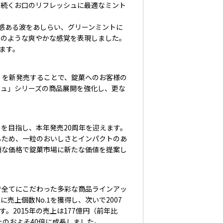
が続くお口のリフレッシュに最適なミント
感ある波をあしらい、グリーンミントに
後のような爽やかな感覚を表現しました。
ます。
』を新発売することで、錠菓へのお客様の
シュ」シリーズの商品展開を強化し、更な
を目指し、本年発売20周年を迎えます。
るため、一粒のおいしさとインパクトのあ
頃な価格で錠菓市場に新たな価値を提案し
全てにこだわった多彩な商品ラインアッ
売上個数No.1を獲得し、次いで2007
。2015年の売上は177億円（前年比
売上のおよそ40倍に成長しました。