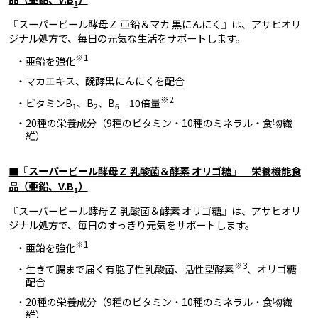
1
『スーパービール酵母Ｚ 亜鉛＆マカ 黒にんにく』は、アサヒオリ
ジナル処方で、毎日の元気な生活をサポートします。
※1
・亜鉛を強化
・マカエキス、醗酵黒にんにくを配合
※2
・ビタミンB
、B
、B
10倍量
1
2
6
・20種の栄養成分（9種のビタミン・10種のミネラル・食物繊
維）
■『スーパービール酵母Ｚ 乳酸菌＆酵素 オリゴ糖』 栄養機能食
品（亜鉛、V.B
）
1
『スーパービール酵母Ｚ 乳酸菌＆酵素 オリゴ糖』は、アサヒオリ
ジナル処方で、毎日のすっきり元気をサポートします。
※1
・亜鉛を強化
※3
・生きて腸まで届く有胞子性乳酸菌、活性型酵素
、オリゴ糖
配合
・20種の栄養成分（9種のビタミン・10種のミネラル・食物繊
維）