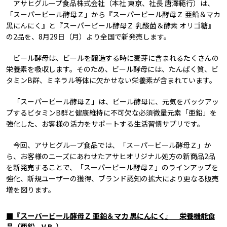
アサヒグループ食品株式会社（本社 東京、社長 唐澤範行）は、
「スーパービール酵母Ｚ」から『スーパービール酵母Ｚ 亜鉛＆マカ
黒にんにく』と『スーパービール酵母Ｚ 乳酸菌＆酵素 オリゴ糖』
の2品を、8月29日（月）より全国で新発売します。
ビール酵母は、ビールを醸造する時に麦芽に含まれるたくさんの
栄養素を吸収します。そのため、ビール酵母には、たんぱく質、ビ
タミンB群、ミネラル等体に欠かせない栄養素が含まれています。
「スーパービール酵母Ｚ」は、ビール酵母に、元気をバックアッ
プするビタミンB群と健康維持に不可欠な必須微量元素「亜鉛」を
強化した、お客様の活力をサポートする生活習慣サプリです。
今回、アサヒグループ食品では、「スーパービール酵母Ｚ」か
ら、お客様のニーズにあわせたアサヒオリジナル処方の新商品2品
を新発売することで、「スーパービール酵母Ｚ」のラインアップを
強化、新規ユーザーの獲得、ブランド認知の拡大により更なる販売
増を図ります。
■『スーパービール酵母Ｚ 亜鉛＆マカ 黒にんにく』 栄養機能食
品（亜鉛、V.B
）