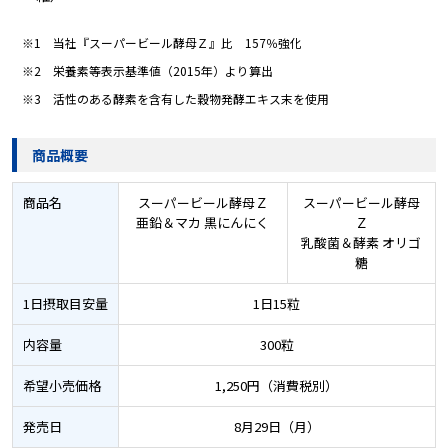
※1 当社『スーパービール酵母Ｚ』比 157％強化
※2 栄養素等表示基準値（2015年）より算出
※3 活性のある酵素を含有した穀物発酵エキス末を使用
商品概要
商品名
スーパービール酵母Ｚ
スーパービール酵母
亜鉛＆マカ 黒にんにく
Ｚ
乳酸菌＆酵素 オリゴ
糖
1日摂取目安量
1日15粒
内容量
300粒
希望小売価格
1,250円（消費税別）
発売日
8月29日（月）