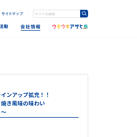
｜
Write your search query here
ラインアップ拡充！！
き焼き風味の味わい
！～