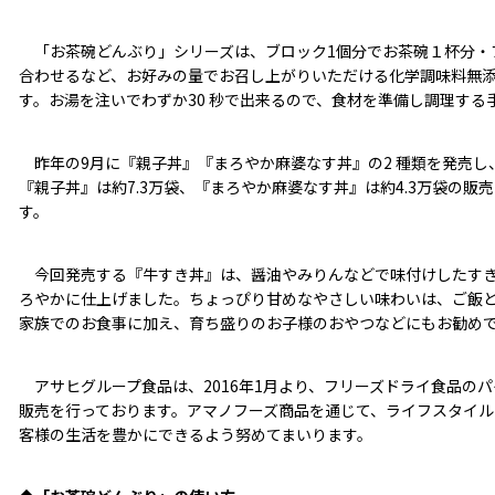
「お茶碗どんぶり」シリーズは、ブロック1個分でお茶碗１杯分・ブ
合わせるなど、お好みの量でお召し上がりいただける化学調味料無
す。お湯を注いでわずか30 秒で出来るので、食材を準備し調理する
昨年の9月に『親子丼』『まろやか麻婆なす丼』の2 種類を発売し
『親子丼』は約7.3万袋、『まろやか麻婆なす丼』は約4.3万袋の
す。
今回発売する『牛すき丼』は、醤油やみりんなどで味付けしたすき
ろやかに仕上げました。ちょっぴり甘めなやさしい味わいは、ご飯
家族でのお食事に加え、育ち盛りのお子様のおやつなどにもお勧め
アサヒグループ食品は、2016年1月より、フリーズドライ食品の
販売を行っております。アマノフーズ商品を通じて、ライフスタイル
客様の生活を豊かにできるよう努めてまいります。