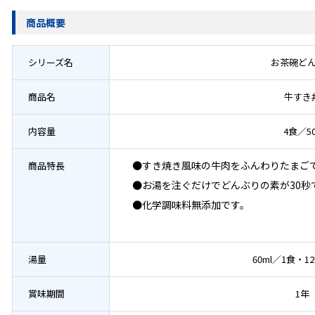
商品概要
シリーズ名
お茶碗ど
商品名
牛すき
内容量
4食／5
●すき焼き風味の牛肉をふんわりたまご
商品特長
●お湯を注ぐだけでどんぶりの素が30秒
●化学調味料無添加です。
湯量
60ml／1食・12
賞味期間
1年