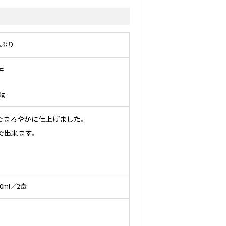
んぶり
丼
0g
でまろやかに仕上げました。
で出来ます。
0ml／2食