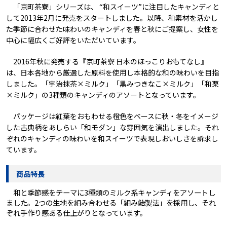
「京町茶寮」シリーズは、 “和スイーツ”に注目したキャンディと
して2013年2月に発売をスタートしました。以降、和素材を活かし
た季節に合わせた味わいのキャンディを春と秋にご提案し、女性を
中心に幅広くご好評をいただいています。
2016年秋に発売する『京町茶寮 日本のほっこりおもてなし』
は、日本各地から厳選した原料を使用し本格的な和の味わいを目指
しました。「宇治抹茶×ミルク」「黒みつきなこ×ミルク」「和栗
×ミルク」の3種類のキャンディのアソートとなっています。
パッケージは紅葉をおもわせる橙色をベースに秋・冬をイメージ
した古典柄をあしらい「和モダン」な雰囲気を演出しました。それ
ぞれのキャンディの味わいを和スイーツで表現しおいしさを訴求し
ています。
商品特長
和と季節感をテーマに3種類のミルク系キャンディをアソートし
ました。2つの生地を組み合わせる「組み飴製法」を採用し、それ
ぞれ手作り感ある仕上がりとなっています。