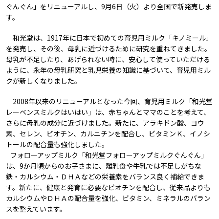
ぐんぐん」をリニューアルし、9月6日（火）より全国で新発売しま
す。
和光堂は、1917年に日本で初めての育児用ミルク「キノミール」
を発売し、その後、母乳に近づけるために研究を重ねてきました。
母乳が不足したり、あげられない時に、安心して使っていただける
ように、永年の母乳研究と乳児栄養の知識に基づいて、育児用ミル
クが新しくなりました。
2008年以来のリニューアルとなった今回、育児用ミルク「和光堂
レーベンスミルクはいはい」は、赤ちゃんとママのことを考えて、
さらに母乳の成分に近づけました。新たに、アラキドン酸、ヨウ
素、セレン、ビオチン、カルニチンを配合し、ビタミンＫ、イノシ
トールの配合量も強化しました。
フォローアップミルク「和光堂フォローアップミルクぐんぐん」
は、9か月頃からのお子さまに、離乳食や牛乳では不足しがちな
鉄・カルシウム・ＤＨＡなどの栄養素をバランス良く補給できま
す。新たに、健康と発育に必要なビオチンを配合し、従来品よりも
カルシウムやＤＨＡの配合量を強化、ビタミン、ミネラルのバラン
スを整えています。