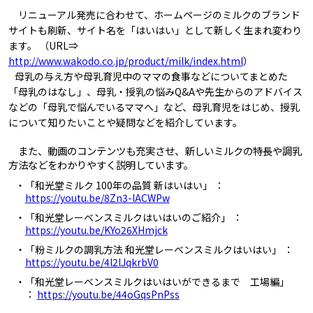
リニューアル発売に合わせて、ホームページのミルクのブランド
サイトも刷新、サイト名を「はいはい」として新しく生まれ変わり
ます。 （URL⇒
http://www.wakodo.co.jp/product/milk/index.html
）
母乳の与え方や母乳育児中のママの食事などについてまとめた
「母乳のはなし」、母乳・授乳の悩みQ&Aや先生からのアドバイス
などの「母乳で悩んでいるママへ」など、母乳育児をはじめ、授乳
について知りたいことや疑問などを紹介しています。
また、動画のコンテンツも充実させ、新しいミルクの特長や調乳
方法などをわかりやすく説明しています。
・「和光堂ミルク 100年の品質 新はいはい」 ：
https://youtu.be/8Zn3-lACWPw
・「和光堂レーベンスミルクはいはいのご紹介」 ：
https://youtu.be/KYo26XHmjck
・「粉ミルクの調乳方法 和光堂レーベンスミルクはいはい」 ：
https://youtu.be/4l2lJqkrbV0
・「和光堂レーベンスミルクはいはいができるまで 工場編」
：
https://youtu.be/44oGqsPnPss