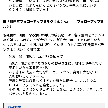
うに配慮しています。また、赤ちゃんの消化の負担にならな
いように、乳清たんぱくとカゼインの比率を母乳に近い６
０：４０に調整しています。
■「和光堂フォローアップミルクぐんぐん」 （フォローアップミ
ルク）
離乳食が3回食になる満9か月頃の成長期には、各栄養素をバランス
よく補ってあげることが大切です。離乳食では、不足しがちなカル
シウムをはじめ、牛乳では摂りにくい鉄、ＤＨＡ等の栄養素をバラ
ンスよくおいしく補えます。
・対象月齢：満9か月頃から3歳頃まで
・満9か月頃からの育ちざかりのお子さまに、離乳食や牛乳では
不足しがちな栄養素を補給
お子さまの成長に大切な鉄・カルシウム、発育に大切なＤＨ
Ａをおいしくサポート。
健康と発育に必要なビオチンを新たに配合し、カルシウム、
ＤＨＡ、ビタミンＫを強化しました。
その他、ビタミンＣやビタミンＥなど、ビタミン、ミネラルの
バランスを整えています。
商品概要