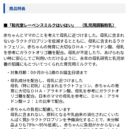
商品特長
■「和光堂レーベンスミルクはいはい」 （乳児用調製粉乳）
赤ちゃんとママのことを考えて母乳に近づけました。母乳に含まれ
ないβ-ラクトグロブリンを低減するとともに、母乳に含まれるラク
トフェリン、赤ちゃんの発育に大切なＤＨＡ・アラキドン酸、母乳
を参考にガラクトオリゴ糖を配合。母乳が不足したり、あげられな
い時に安心してご利用いただけるように、永年の母乳研究と乳児栄
養の知識にもとづいてつくられた育児用ミルクです。
・対象月齢：0か月から1歳のお誕生日頃まで
・母乳成分を配合し、母乳に近づけました
母乳（特に初乳）に含まれるラクトフェリン、赤ちゃんの発
育に大切なＤＨＡ・アラキドン酸、母乳を参考にガラクトオ
リゴ糖を配合。日本のママの母乳を参考に、ＤＨＡ：アラキ
ドン酸＝２：１の比率で配合。
・赤ちゃんの負担に配慮しています
母乳に含まれない、原料となる牛乳由来の消化されにくいた
んぱく質β-ラクトグロブリンを予備消化することで、未分解
品よりも79％～95％低減し、赤ちゃんに負担がかからないよ