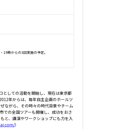
時・19時からの3回実施の予定。
にプロとしての活動を開始し、現在は東京都
2012年からは、毎年自主企画のホールツ
交ぜながら、その時々の時代背景やチーム
都市での全国ツアーも開催し、成功をおさ
のもと、講演やワークショップにも力を入
sai.com/
）