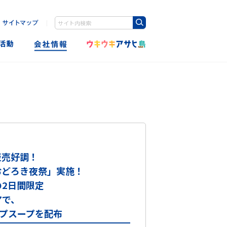
｜
Write your search query here
販売好調！
おどろき夜祭」実施！
の2日間限定
アで、
ップスープを配布