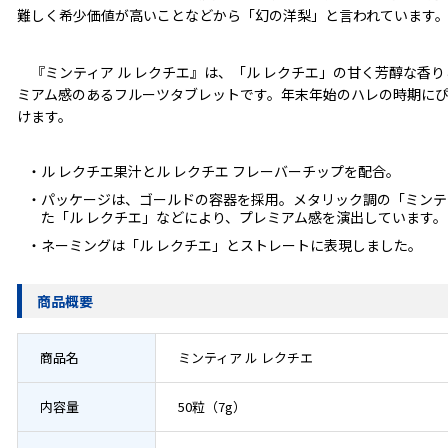
難しく希少価値が高いことなどから「幻の洋梨」と言われています
『ミンティア ル レクチエ』は、「ル レクチエ」の甘く芳醇な香
ミアム感のあるフルーツタブレットです。年末年始のハレの時期に
けます。
・ル レクチエ果汁とル レクチエ フレーバーチップを配合。
・パッケージは、ゴールドの容器を採用。メタリック調の「ミンテ
た「ル レクチエ」などにより、プレミアム感を演出しています。
・ネーミングは「ル レクチエ」とストレートに表現しました。
商品概要
商品名
ミンティア ル レクチエ
内容量
50粒（7g）