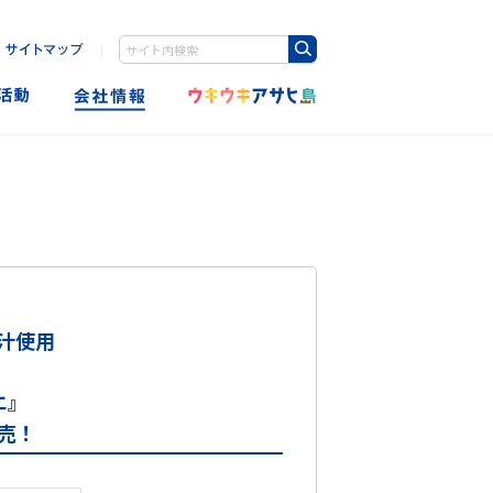
｜
Write your search query here
汁使用
エ』
発売！