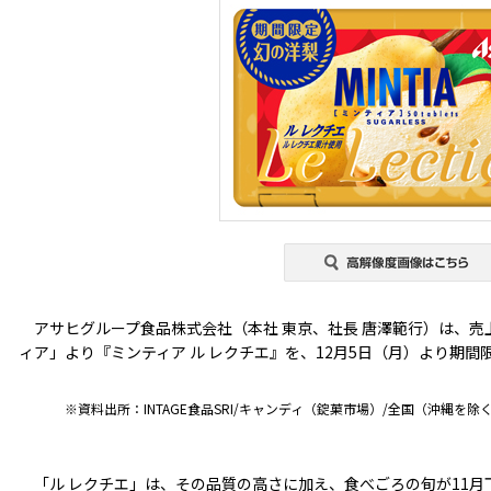
アサヒグループ食品株式会社（本社 東京、社長 唐澤範行）は、売上
ィア」より『ミンティア ル レクチエ』を、12月5日（月）より期
※資料出所：INTAGE食品SRI/キャンディ（錠菓市場）/全国（沖縄を除く）/全業
「ル レクチエ」は、その品質の高さに加え、食べごろの旬が11月