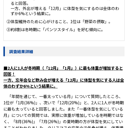
ると回答。
一方、外出が増える「12月」に体型を気にするのは全体のわ
ずか6%という結果に。
②体型維持のために心がけること、1位は「野菜の摂取」。
③約8割は冬時期に「パンツスタイル」を好む傾向に。
調査結果詳細
■2人に1人が冬時期（「12月」「1月」）に最も体重が増加すると
回答！
一方、忘年会など飲み会が増える「12月」に体型を気にする人は全
体のわずか6%という結果に。
「年間を通じて、一番太っている月」について質問したところ、
1位が「1月(36%)」、次いで「12月(20%)」と、2人に1人が冬時期
に最も太っていると回答しました。また「一番体型を気にしている
月」についての質問では、実際に体重が増加している冬時期ではな
く、「8月(36%)」「7月(26%)」の夏時期の方が体型を気にしてい
ることがわかりました。クリスマスや忘年会で外食が増え、体重増