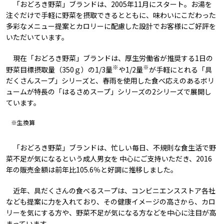
「おどろき野菜」ブランドは、2005年11月にスタート。お湯を
注ぐだけで手軽に野菜を摂取できるとともに、味わいにこだわった
多彩なメニュー提案とカロリーに配慮した設計でお客様にご好評を
いただいています。
現在「おどろき野菜」ブランドは、厚生労働省が推奨する1日の
※
※
野菜目標摂取量（350ｇ）の1/3量
や1/2量
が手軽にとれる「具
だくさんスープ」シリーズと、春雨を使用した食べ応えのあるボリ
ュームが特長の「はるさめスープ」シリーズの2シリーズで展開し
ています。
※生換算
「おどろき野菜」ブランドは、忙しい毎日、不規則な食生活で野
菜不足が気になるという成人男女を 中心にご支持いただき、2016
年の販売金額は前年比105.6％と好調に推移しました。
近年、具だくさんの食べるスープは、コンビニエンスストア各社
なども提案に力を入れており、その健康イメージの高さから、カロ
リーを気にする方や、野菜不足が気になる方などを中心に注目が高
まっています。