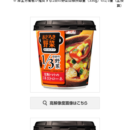
※ 厚生労働省が推奨する1日の野菜目標摂取量（350g）の1/3量（生換
算）