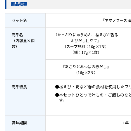
商品概要
セット名
『アマノフーズ 
商品名
『たっぷりにゅうめん 桜えびが香る
（内容量×個
えびだし仕立て』
数）
（スープ具材：10g×1食）
（麺：17g×1食）
『あさりとみつばの赤だし』
（16g×2食）
●桜えび・筍など春の食材を使用したフ
商品特長
●本セットひとつで汁もの・ご飯ものな
す。
賞味期間
1年