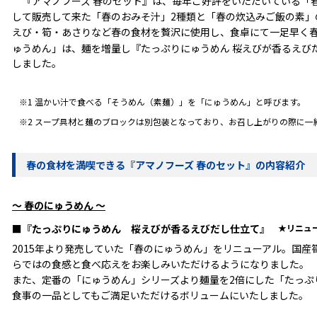
『アマノフーズ 春のセット』は、毎年ご好評をいただいている「
して販売して来た「春のおみそ汁」2種類と「春の炊込みご飯の素」
えび・筍・あさりなど春の食材を贅沢に使用し、食卓にて一足早く春
ゅうめん」は、麺を増量し『たっぷりにゅうめん 桜えびが香るえび
しました。
※1 温かい汁で食べる「そうめん（素麺）」を「にゅうめん」と呼びます。
※2 スープ具材と麺のブロックは別包装となっており、お召し上がりの際に一
春の食材を満喫できる『アマノフーズ 春のセット』の内容紹介
～ 春のにゅうめん ～
■『たっぷりにゅうめん 桜えびが香るえびだし仕立て』
★リニュー
2015年より発売していた「春のにゅうめん」をリニューアル。国
らではの食感と食べ応えをお楽しみいただけるようになりました。
また、定番の「にゅうめん」シリーズより麺量を2倍にした「たっぷ
食事の一品としてもご満足いただけるボリュームにいたしました。