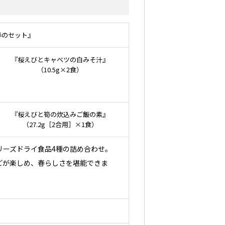
春のセット』
『桜えびとキャベツの白みそ汁』
（10.5g×2食）
『桜えびと筍の炊込みご飯の素』
（27.2g［2合用］×1食）
リーズドライ食品4種の詰め合わせ。
どが楽しめ、春らしさを堪能できま