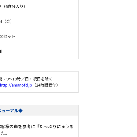
1箱（6食分入り）
7日（金）
00セット
用
：9～19時／日・祝日を除く
http://amanofd.jp
（24時間受付）
ニューアル◆
お客様の声を参考に『たっぷりにゅうめ
した。