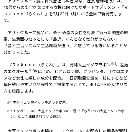
アサヒグループ食品株式会社（本社 東京、社長 唐澤範行）は、
40代からの変化を気にする女性に向けたサポートサプリメント『Ｒ
ａｋｕｎｅ（らくね）』を2月27日（月）から全国で新発売しま
す。
アサヒグループ食品が、45～55歳の女性を対象に行った調査の結
果、生活面の悩みとして「最近、なんとなく気分がのらない」、
「昔と生活リズムや生活環境が違う」と感じている方がいることが
分かりました。
※1
『Ｒａｋｕｎｅ（らくね）』は、発酵大豆イソフラボン
、話題
※2
のエクオール
をはじめ、ヒアルロン酸、プラセンタ、ザクロエキ
スなど女性に嬉しい成分を配合。一日摂取目安量を一粒にするなど
毎日続けやすい商品設計でご提案することで、40代からの女性リズ
ムを応援します。
※1 アグリコン型イソフラボンを使用。
※2 エクオールは、大豆イソフラボンの一種で「もう1つの大豆イソフラボ
ン」として注目されている成分。
大豆イソフラボン市場は、「エクオール」を配合した商品が牽引