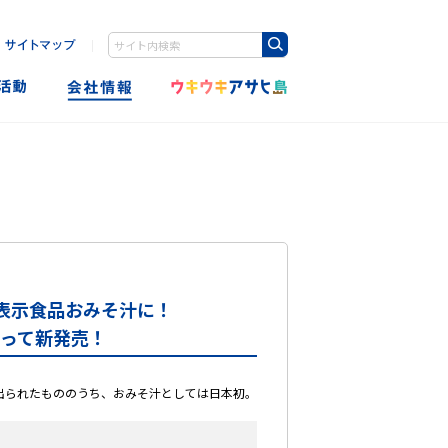
｜
Write your search query here
表示食品おみそ汁に！
なって新発売！
出られたもののうち、おみそ汁としては日本初。