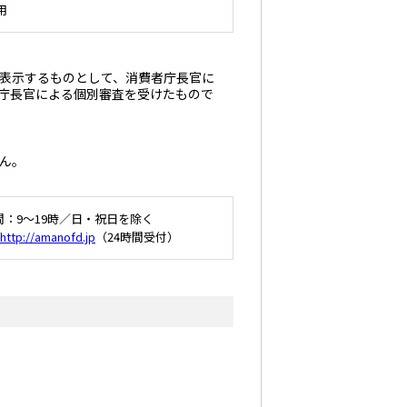
用
表示するものとして、消費者庁長官に
庁長官による個別審査を受けたもので
ん。
：9～19時／日・祝日を除く
http://amanofd.jp
（24時間受付）