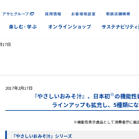
｜
｜
｜
｜
月17日
2017年2月17日
※
『やさしいおみそ汁』、日本初
の機能性
ラインアップも拡充し、5種類に
※機能性表示食品として消費者庁に届
『やさしいおみそ汁』シリーズ