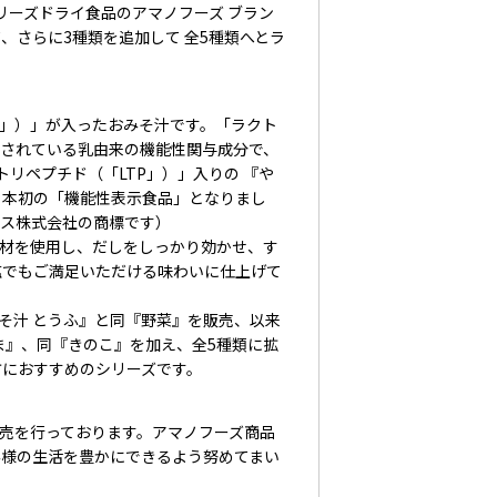
リーズドライ食品のアマノフーズ ブラン
、さらに3種類を追加して 全5種類へとラ
。
」）」が入ったおみそ汁です。「ラクト
告されている乳由来の機能性関与成分で、
トトリペプチド（「LTP」）」入りの 『や
日本初の「機能性表示食品」となりまし
ネス株式会社の商標です）
産食材を使用し、だしをしっかり効かせ、す
塩でもご満足いただける味わいに仕上げて
そ汁 とうふ』と同『野菜』を販売、以来
ま』、同『きのこ』を加え、全5種類に拡
方におすすめのシリーズです。
販売を行っております。アマノフーズ商品
客様の生活を豊かにできるよう努めてまい