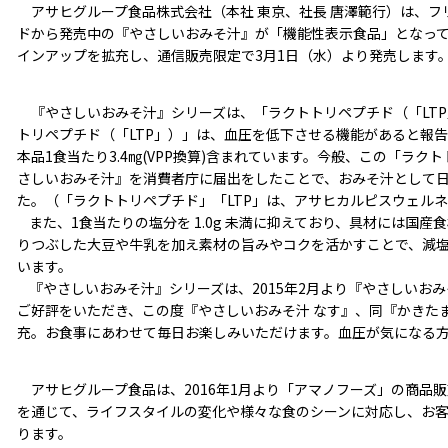
アサヒグループ食品株式会社（本社 東京、社長 唐澤範行）は、フ
ドから発売中の『やさしいおみそ汁』が「機能性表示食品」となって
インアップを拡充し、通信販売限定で3月1日（水）より発売します
『やさしいおみそ汁』シリーズは、「ラクトトリペプチド（「LTP
トリペプチド（「LTP」）」は、血圧を低下させる機能があると報
本品1食当たり3.4㎎(VPP換算)含まれています。今般、この「ラク
さしいおみそ汁』を消費者庁に届出をしたことで、おみそ汁として
た。（「ラクトトリペプチド」「LTP」は、アサヒカルピスウェル
また、1食当たりの塩分を 1.0g 未満に抑えており、具材には国
りつぶした大豆や牛乳を加え素材の旨みやコクを活かすことで、減
います。
『やさしいおみそ汁』シリーズは、2015年2月より『やさしいおみ
ご好評をいただき、この度『やさしいおみそ汁 なす』、同『かきた
充。お食事にあわせて毎日お楽しみいただけます。血圧が気になる
アサヒグループ食品は、2016年1月より「アマノフーズ」の商品
を通じて、ライフスタイルの変化や様々な食のシーンに対応し、お
ります。