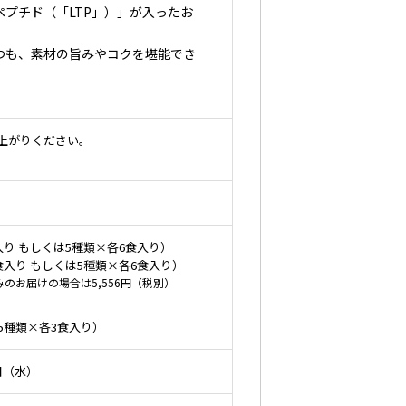
プチド（「LTP」）」が入ったお
えつつも、素材の旨みやコクを堪能でき
し上がりください。
入り もしくは5種類×各6食入り）
0食入り もしくは5種類×各6食入り）
のお届けの場合は5,556円（税別）
（5種類×各3食入り）
1日（水）