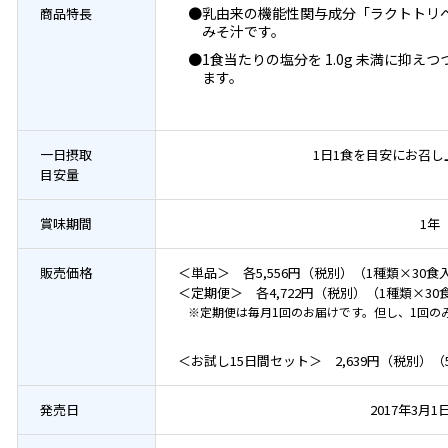
●乳由来の機能性関与成分「ラクトトリペ
商品特長
みそ汁です。
●1食当たりの塩分を 1.0g 未満に抑
ます。
一日摂取
1日1食を目安にお召
目安量
賞味期間
1年
販売価格
＜単品＞ 各5,556円（税別）（1種類×30食
＜定期便＞ 各4,722円（税別）（1種類×3
※定期便は毎月1回のお届けです。但し、1回のみ
＜お試し15日間セット＞ 2,639円（税別）
発売日
2017年3月