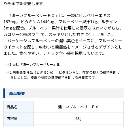
り全国で新発売します。
『濃ーいブルーベリーＥＸ』は、一袋にビルベリーエキス
182mg、ビタミンＡ1440μg、ブルーベリー果汁17g、ルテイン
5mgを配合。ブルーベリー果汁を使用した濃厚な味わいながらも、
※1
カロリー40％オフ
で、スッキリとした甘さに仕上げました。
パッケージはブルーベリーの濃い紫色をベースに、ブルーベリー
のイラストを配し、味わいと機能感をイメージさせるデザインとし
ました。食べやすい、チャック付小袋を採用しています。
※1 当社『濃ーいブルーベリー』比
※2 栄養機能食品（ビタミンA）：ビタミンＡは、夜間の視力の維持を助け
るとともに、皮膚や粘膜の健康維持を助ける栄養素です。
商品概要
商品名
濃ーいブルーベリーＥＸ
内容量
93g