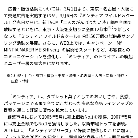
広告・販促活動については、3月1日より、東京・名古屋・大阪に
て交通広告を実施するほか、3月6日の『ミンティア ワイルド＆クー
ル』発売日からは、新TVCM「二人のがんばりたい時」編を全国で
※2
放映するとともに、東京・大阪を皮切りに全国12都市
で新しく
なった『ミンティア ワイルド＆クール』合計50万個の試供品サンプ
リング活動を展開。さらに、WEB上では、キャンペーン「MY
MINTIA MAKER MEISHI ver.」の展開をスタートなど、お客様との
コミュニケーションを強化し、「ミンティア」のトライアルの喚起
とユーザー層の拡大をはかります。
※2 札幌・仙台・東京・横浜・千葉・埼玉・名古屋・大阪・京都・神戸・
広島・博多
「ミンティア」は、タブレット菓子としてのおいしさや、食感、
パッケージに至るまで全てにこだわった多彩な商品ラインアップの
提案を通して好調に販売を拡大しています。
錠菓市場において2005年5月に売上個数No.1を獲得、2007年5月
には売上金額でもNo.1を獲得しました。以降市場トップを継続。
2016年は、「ミンティアブリーズ」が好調に推移したことに加え、
ブランド発売20周年を記念した、積極的な商品・広告・販促施策の