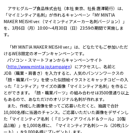
アサヒグループ食品株式会社（本社 東京、社長 唐澤範行）は、
「マイミンティア名刺」が作れるキャンペーン「MY MINTIA
MAKER MEISHI ver.（マイミンティアメーカー名刺バージョン）」
を、3月6日（月）10:00～4月30日（日）23:59の期間で実施しま
す。
「MY MINTIA MAKER MEISHI ver.」は、どなたでもご参加いただ
けるWEB限定のオープンキャンペーンです。
パソコン・スマートフォンからキャンペーンサイト
（
http://www.mintia.jp/campaign
）にアクセスし、名前と
JOB（職業・肩書き）を入力すると、人気のパンソンワークスの
「顔・職業パーツ」を使った似顔絵イラストとキャッチコピーの入
った「ミンティア」サイズの画像「マイミンティア名刺」を作るこ
とができます。「顔・職業パーツ」の組み合わせは3500億通り以上
もあるので、あなただけのオリジナル名刺が作れます。
また、作成した画像を使ってご応募いただくと、抽選で合計
10,000名様に当選のチャンス。ご応募いただいた画像をデザインし
た「マイミンティア名刺（『ミンティア ワイルド＆クール』 10製
品1箱）」を1,000名様に、「マイミンティア名刺シール（20枚/1シ
ート）」を9,000名様にプレゼントします。