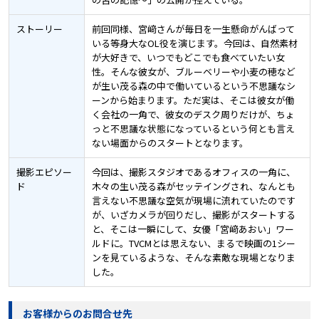
ストーリー
前回同様、宮﨑さんが毎日を一生懸命がんばって
いる等身大なOL役を演じます。今回は、自然素材
が大好きで、いつでもどこでも食べていたい女
性。そんな彼女が、ブルーベリーや小麦の穂など
が生い茂る森の中で働いているという不思議なシ
ーンから始まります。ただ実は、そこは彼女が働
く会社の一角で、彼女のデスク周りだけが、ちょ
っと不思議な状態になっているという何とも言え
ない場面からのスタートとなります。
撮影エピソー
今回は、撮影スタジオであるオフィスの一角に、
ド
木々の生い茂る森がセッテイングされ、なんとも
言えない不思議な空気が現場に流れていたのです
が、いざカメラが回りだし、撮影がスタートする
と、そこは一瞬にして、女優「宮﨑あおい」ワー
ルドに。TVCMとは思えない、まるで映画の1シー
ンを見ているような、そんな素敵な現場となりま
した。
お客様からのお問合せ先