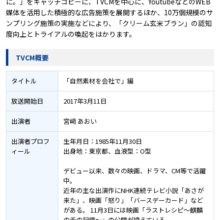
に。」をキャッチコピーに、TVCMを中心に、YoutubeなどのWEB
媒体を活用した積極的な広告施策を展開するほか、10万個規模のサ
ンプリング施策の実施などにより、「クリーム玄米ブラン」の認知
度向上とトライアルの喚起をはかります。
TVCM概要
タイトル
「自然素材を会社で」編
放送開始日
2017年3月11日
出演者
宮﨑 あおい
出演者
プロフ
生年月日：1985年11月30日
ィール
出身地：東京都、血液型：O型
デビュー以来、数々の映画、ドラマ、CM等で活躍
中。
近年の主な出演作にNHK連続テレビ小説「あさが
来た」、映画「怒り」「バースデーカード」など
がある。 11月3日には映画「ラストレシピ～麒麟
の舌の記憶～」の公開が控えている。