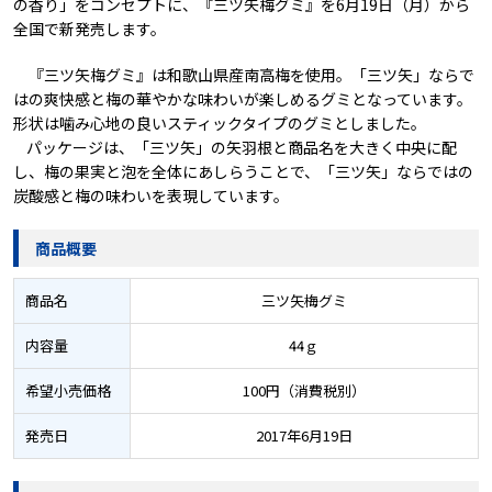
の香り」をコンセプトに、『三ツ矢梅グミ』を6月19日（月）から
全国で新発売します。
『三ツ矢梅グミ』は和歌山県産南高梅を使用。「三ツ矢」ならで
はの爽快感と梅の華やかな味わいが楽しめるグミとなっています。
形状は噛み心地の良いスティックタイプのグミとしました。
パッケージは、「三ツ矢」の矢羽根と商品名を大きく中央に配
し、梅の果実と泡を全体にあしらうことで、「三ツ矢」ならではの
炭酸感と梅の味わいを表現しています。
商品概要
商品名
三ツ矢梅グミ
内容量
44ｇ
希望小売価格
100円（消費税別）
発売日
2017年6月19日