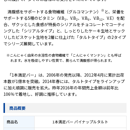
※
満腹感をサポートする食物繊維（グルコマンナン）
と、栄養を
サポートする5種のビタミン（V.B
、V.B
、V.B
、V.B
、V.E）を配
1
2
6
12
合、ザクッとした食感が特長のシリアルをチョコレートでコーティ
ングした「シリアルタイプ」と、しっとりしたケーキ生地とサック
リしたビスケット生地を2層に仕上げた「タルトタイプ」の2タイプ
でシリーズ展開しています。
※こんにゃく由来の水溶性の食物繊維で「こんにゃくマンナン」とも呼ば
れます。水を吸収しやすい性質で、膨らんで満腹感が得られます。
「1本満足バー」は、2006年の発売以降、2012年4月に累計出荷
本数が1億本を突破。2014年春には、タルトタイプをラインアップ
に加え順調に販売を拡大。昨年2016年の年間売上金額は前年比
106％で着地し、好調に推移しています。
商品概要
商品名
1本満足バー パイナップルタルト