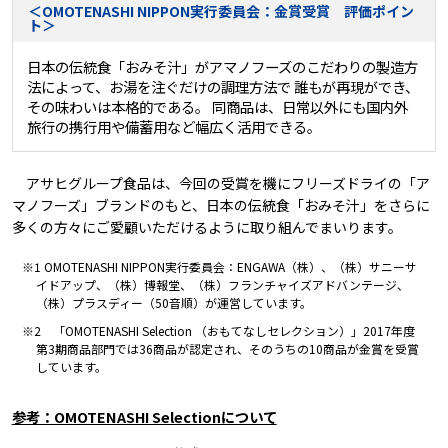
＜OMOTENASHI NIPPON実行委員会：金賞受賞 評価ポイン
ト＞
日本の伝統食「おみそ汁」がアマノフーズのこだわりの製造方
法によって、お湯を注ぐだけの調理方法で 誰もが再現ができ、
その味わいは本格的である。 同商品は、日常以外にも国内外
旅行の携行用や備蓄用など幅広く活用できる。
アサヒグループ食品は、今回の受賞を機にフリーズドライの「ア
マノフーズ」ブランドのもと、日本の伝統食「おみそ汁」をさらに
多くの方々にご愛顧いただけるように取り組んでまいります。
※1 OMOTENASHI NIPPON実行委員会：ENGAWA（株）、（株）サニーサ
イドアップ、（株）博報堂、（株）フランチャイズアドバンテージ、
（株）プラスディー（50音順）が運営しています。
※2 「OMOTENASHI Selection （おもてなしセレクション）」2017年度
第3期商品部門では36商品が認定され、そのうちの10商品が金賞を受賞
しています。
参考：OMOTENASHI Selectionについて