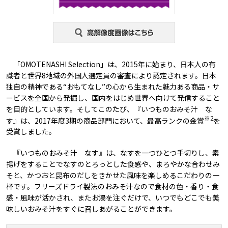
「OMOTENASHI Selection」は、2015年に始まり、日本人の有
識者と世界8地域の外国人選定員の審査により認定されます。日本
独自の精神である“おもてなし”の心から生まれた魅力ある商品・サ
ービスを全国から発掘し、国内をはじめ世界へ向けて発信すること
を目的としています。そしてこのたび、『いつものおみそ汁 な
※2
す』は、2017年度3期の商品部門において、最高ランクの金賞
を
受賞しました。
『いつものおみそ汁 なす』は、なすを一つひとつ手切りし、素
揚げをすることでなすのとろっとした食感や、まろやかな合わせみ
そと、かつおと昆布のだしをきかせた風味を楽しめるこだわりの一
杯です。フリーズドライ製法のおみそ汁なので食材の色・香り・食
感・風味が活かされ、またお湯を注ぐだけで、いつでもどこでも美
味しいおみそ汁をすぐに召しあがることができます。