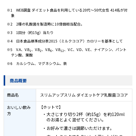
※1 WEB調査 ダイエット食品を利用している20代～50代女性 414名が対
象
※2 2種の乳酸菌を製造時に10億個相当配合。
※3 1回分（約15g）当たり
※4 日本食品標準成分表2015（ミルクココア）カロリーを基準として
※5 V.A、V.B
、V.B
、V.B
、V.B
、V.C、V.D、V.E、ナイアシン、パント
1
2
6
12
テン酸、葉酸
※6 カルシウム、マグネシウム、鉄
商品概要
商品名
スリムアップスリム ダイエットケア乳酸菌ココア
【ホットで】
おいしい飲み
方
・大さじすり切り2杯（約15g）を約120ml
のお湯とよく混ぜてください。
・お好みで濃さは調節いただけます。