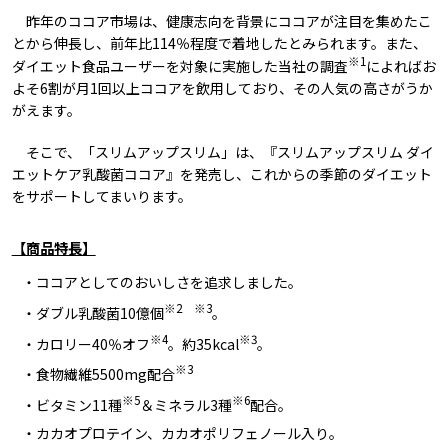
昨年のココア市場は、健康志向を背景にココアが注目を集めたこ
とから伸長し、前年比114％程度で着地したとみられます。また、
※1
ダイエット食品ユーザーを対象に実施した当社の調査
によればお
よそ6割が月1回以上ココアを飲用しており、その人気の高さがうか
がえます。
そこで、「スリムアップスリム」は、『スリムアップスリム ダイ
エットケア乳酸菌ココア』を発売し、これからの季節のダイエット
をサポートしてまいります。
【商品特長】
・ココアとしてのおいしさを追求しました。
※2 ※3
・ダブル乳酸菌10億個
。
※4
※3
・カロリー40％オフ
。約35kcal
。
※3
・食物繊維5500mg配合
※5
※6
・ビタミン11種
＆ミネラル3種
配合。
・カカオプロテイン、カカオポリフェノール入り。