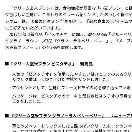
「クリーム玄米ブラン」は、食物繊維が豊富な「小麦ブラン」と健
ク香ばしい生地に、こだわりのクリームをサンドしたおいしく食べ
※1
シウム、鉄、10種のビタミン
を配合し、手軽な食事の1アイテムや
にご好評をいただいています。
2017年秋は新商品「ピスタチオ」に加え、既存品3品『ブルーベ
とグラノーラシリーズ3品『グラノーラ＆ベリーベリー」、『メープ
大豆＆グラノーラ」の全7品を展開します。
■『クリーム玄米ブラン ピスタチオ』 新商品
・人気の「ピスタチオ」を使用したやさしい甘さとコクのあるクリ
ザクザク香ばしく焼き上げた生地でサンドしました。
・アクセントとして、生地にフリーズドライの苺を練り込んでいま
・パッケージは、ピスタチオのケーキと殻付きピスタチオの写真を
玉を配しました。
■ 『クリーム玄米ブラン グラノーラ＆ベリーベリー』 リニューア
・苺とラズベリーをミックスした甘酸っぱいクリームを、クランベ
み、ザクザク香ばしく焼き上げたグラノーラ生地でサンドしまし