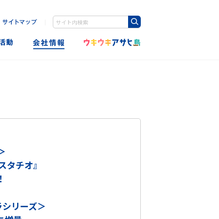
｜
Write your search query here
＞
スタチオ』
！
ラシリーズ＞