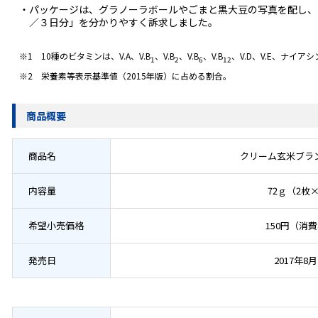
・パッケージは、グラノーラボールやごまと黒大豆の写真を配し、
／３日分」を分かりやすく訴求しました。
※1 10種のビタミンは、V.A、V.B
、V.B
、V.B
、V.B
、V.D、V.E、ナイ
1
2
6
12
※2 栄養素等表示基準値（2015年版）に占める割合。
商品概要
商品名
クリーム玄米ブラ
内容量
72ｇ（2枚
希望小売価格
150円（消
発売日
2017年8月