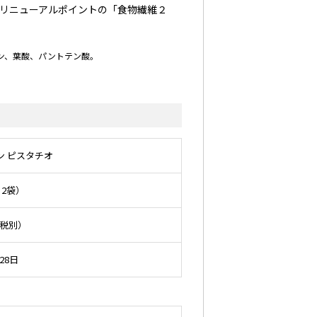
リニューアルポイントの「食物繊維２
アシン、葉酸、パントテン酸。
ン ピスタチオ
×2袋）
費税別）
28日