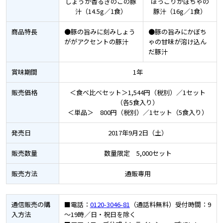
しょうが香るきのこの豚
ほっこりかぼちゃの
汁
（14.5g／1食）
豚汁
（16g／1食）
商品特長
●豚の旨みに刻みしょう
●豚の旨みにかぼち
ががアクセントの豚汁
ゃの甘味が溶け込ん
だ豚汁
賞味期間
1年
販売価格
＜食べ比べセット＞1,544円（税別）／1セット
（各5食入り）
＜単品＞ 800円（税別）／1セット（5食入り）
発売日
2017年9月2日（土）
販売数量
数量限定 5,000セット
販売方法
通販専用
通信販売の
購
■電話：
0120-3046-81
（通話料無料）受付時間：9
入方法
～19時／日・祝日を除く