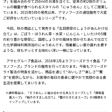
プ」を組み合わせて250mlのお湯を注ぐと、従来の約2倍のボリュ
ームの麺量が食べられるスタイルの「にゅうめん」としてご提案し
ています。2015年5月の発売以来、アマノフーズの通信販売で大変
※
ご好評をいただいているシリーズ
です。
今回、秋の商品として発売する『五目野菜のしょうがあんかけ仕
立て』は、ごぼう・ほうれん草・水菜・にんじん・しいたけの5種
の彩り豊かな野菜に、国産しょうがの風味を効かせたあんで仕立て
た化学調味料無添加のにゅうめんです。残暑厳しい夏の疲れを癒す
ような、体もホッとする味わい深い一椀になっています。
アサヒグループ食品は、2016年1月よりフリーズドライ食品「ア
マノフーズ」ブランドの販売を行っております。今後もフリーズド
ライ製法の特長を活かし、商品を通じて“おいしさ”“楽しさ”“驚
き”を提供しながら、お客様の毎日の食卓に健やかで笑顔のある食
生活を提案してまいります。
※通年商品は、「そうめん」に組み合わせる具入りスープとして『鶏南蛮
風スープ』『柚子のすまし仕立て』『蟹のかきたまスープ』の3種類をラ
インアップしています。