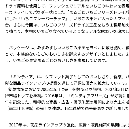
ドライ原料を使用して、フレッシュでリアルないちごの味わいを表
ーズドライしてパウダー状にした「まるごといちごフリーズドライ
にした「いちごフレーバーチップ」、いちごの果汁が入ったカプセ
合。さらに今回は、いちごのフリーズドライ加工品をもう１種類加
り強まり、本物のいちごを食べているようなリアルな味わいを追求
パッケージは、みずみずしいいちごの果実をラベルに敷き詰め、商
とで、本格的ないちごのおいしさを訴求するデザインとしました。
し、いちごの果実まるごとのおいしさを表現しています。
「ミンティア」は、タブレット菓子としてのおいしさや、食感、パ
彩な商品ラインアップの提案を通して好調に販売を拡大しています
錠菓市場において2005年5月に売上個数No.1を獲得、2007年5月
降市場トップを継続。2016年は、「ミンティアブリーズ」が好調に
年を記念した、積極的な商品・広告・販促施策の展開により売上を拡大
（前年比109％）の売上を達成。16年連続で過去最高を更新しまし
2017年は、商品ラインアップの強化、広告・販促施策の展開により