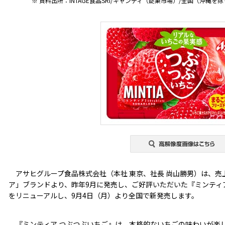
※ 資料出所：INTAGE食品SRI/キャンディ（錠菓市場）/全国（沖縄を除く）/
アサヒグループ食品株式会社（本社 東京、社長 尚山勝男）は、売上
ア」ブランドより、昨年9月に発売し、ご好評いただいた『ミンティ
をリニューアルし、9月4日（月）より全国で新発売します。
『ミンティア つぶつぶいちご』は、本格的ないちごの味わいが楽