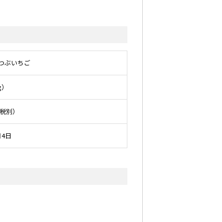
ぶつぶいちご
g）
費税別）
月4日