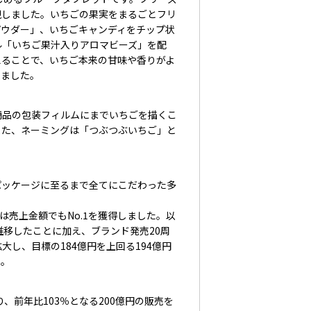
現しました。いちごの果実をまるごとフリ
パウダー」、いちごキャンディをチップ状
ル「いちご果汁入りアロマビーズ」を配
えることで、いちご本来の甘味や香りがよ
しました。
品の包装フィルムにまでいちごを描くこ
また、ネーミングは「つぶつぶいちご」と
ッケージに至るまで全てにこだわった多
。
には売上金額でもNo.1を獲得しました。以
推移したことに加え、ブランド発売20周
し、目標の184億円を上回る194億円
た。
、前年比103％となる200億円の販売を