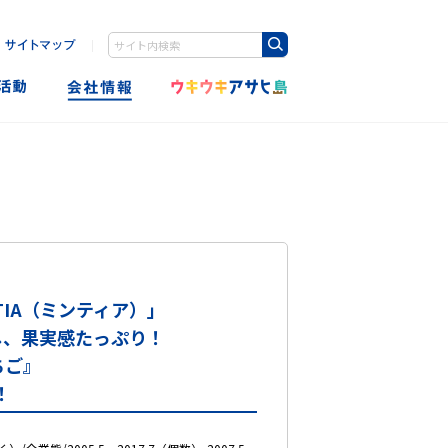
｜
Write your search query here
TIA（ミンティア）」
し、果実感たっぷり！
ちご』
！