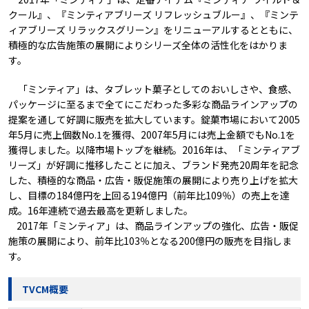
クール』、『ミンティアブリーズ リフレッシュブルー』、『ミンテ
ィアブリーズ リラックスグリーン』をリニューアルするとともに、
積極的な広告施策の展開によりシリーズ全体の活性化をはかりま
す。
「ミンティア」は、タブレット菓子としてのおいしさや、食感、
パッケージに至るまで全てにこだわった多彩な商品ラインアップの
提案を通して好調に販売を拡大しています。錠菓市場において2005
年5月に売上個数No.1を獲得、2007年5月には売上金額でもNo.1を
獲得しました。以降市場トップを継続。2016年は、「ミンティアブ
リーズ」が好調に推移したことに加え、ブランド発売20周年を記念
した、積極的な商品・広告・販促施策の展開により売り上げを拡大
し、目標の184億円を上回る194億円（前年比109％）の売上を達
成。16年連続で過去最高を更新しました。
2017年「ミンティア」は、商品ラインアップの強化、広告・販促
施策の展開により、前年比103％となる200億円の販売を目指しま
す。
TVCM概要