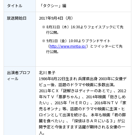
タイトル
「タクシー」編
放送開始日
2017年9月4日（月）
※ 8月31日（木）16:30よりフェイスブックにて先
行公開。
※ 9月1日（金）10:00よりブランドサイト
（
http://www.mintia.jp/
）とツイッターにて先
行公開。
出演者
プロフ
北川 景子
ィール
1986年8月22日生まれ 兵庫県出身 2003年に女優デ
ビュー後、話題のドラマや映画に多数出演。
2011年ＣＸ「謎解きはディナーのあとで」、2012
年ＮＴＶ「悪夢ちゃん」、2014年映画「抱きしめ
たい」、2015年「ＨＥＲＯ」、2016年ＮＴＶ「家
売るオンナ」等、話題のドラマや映画に主演・ヒ
ロインとして出演を続ける。 本年も映画「君の膵
臓を食べたい」、「探偵はＢＡＲにいる３」が公
開予定と今後ますます活躍が期待される女優の一
人。