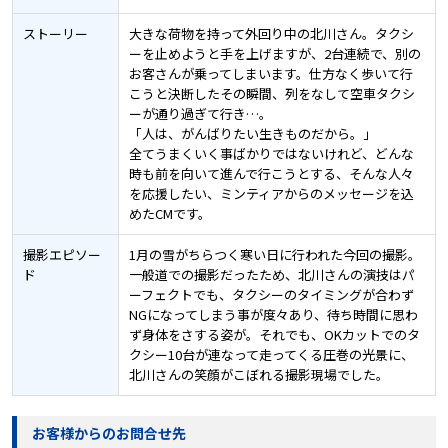
ストーリー
大きな荷物を持って外回り中の北川さん。タクシ
ーを止めようと手を上げますが、2台連続で、別の
お客さんが乗ってしまいます。仕方なく歩いて行
こうと決断したその瞬間、列をなして空車タクシ
ーが通り過ぎて行き…。
「人は、がんばりたい生きものだから。」
全てうまくいく事ばかりではないけれど、どんな
時も前を向いて進んで行こうとする、そんな人々
を応援したい、ミンティアからのメッセージを込
めたCMです。
撮影エピソー
1月の雪がちらつく寒い日に行われた今回の撮影。
ド
一般道での撮影だったため、北川さんの演技はパ
ーフェクトでも、タクシーのタイミングが合わず
NGになってしまう事が度々あり、待ち時間に思わ
ず身体をさする姿が。それでも、OKカットでのタ
クシー10台が連なって走ってくる圧巻の光景に、
北川さんの笑顔がこぼれる撮影現場でした。
お客様からのお問合せ先