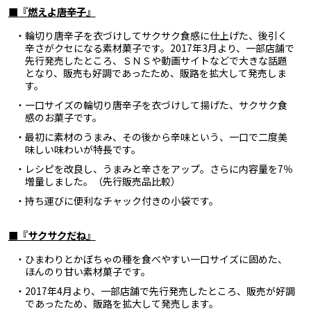
■『燃えよ唐辛子』
・輪切り唐辛子を衣づけしてサクサク食感に仕上げた、後引く
辛さがクセになる素材菓子です。2017年3月より、一部店舗で
先行発売したところ、ＳＮＳや動画サイトなどで大きな話題
となり、販売も好調であったため、販路を拡大して発売しま
す。
・一口サイズの輪切り唐辛子を衣づけして揚げた、サクサク食
感のお菓子です。
・最初に素材のうまみ、その後から辛味という、一口で二度美
味しい味わいが特長です。
・レシピを改良し、うまみと辛さをアップ。さらに内容量を7％
増量しました。（先行販売品比較）
・持ち運びに便利なチャック付きの小袋です。
■『サクサクだね』
・ひまわりとかぼちゃの種を食べやすい一口サイズに固めた、
ほんのり甘い素材菓子です。
・2017年4月より、一部店舗で先行発売したところ、販売が好調
であったため、販路を拡大して発売します。