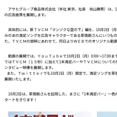
アサヒグル－プ食品株式会社（本社 東京、社長 尚山勝男）は、1
の広告施策を展開します。
具体的には、新ＴＶＣＭ「マンゾクな空の下」編を、10月2日（
みのあの満足ソングを広告キャラクターである草彅剛さんにいつもの
た、ＴＶＣＭの放映にあわせて、同日よりＷＥＢでのオリジナル動
動画の展開では、ＹｏｕＴｕｂｅで10月2日（月）0:00～17:00まで
ではＴＶＣＭ（１５秒）に加えて1本満足バーやＴＶＣＭについての
ンタビュー映像を展開します。
また、Ｔｗｉｔｔｅｒでも10月2日（月）限定で、満足ソングを草
展開いたします。
10月2日は、草彅剛さんを起用した、まさに「1本満足バー」一色
タートをきります！