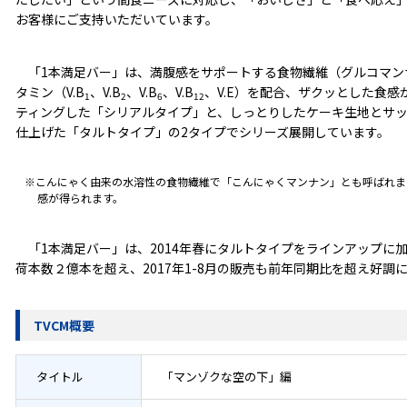
お客様にご支持いただいています。
「1本満足バー」は、満腹感をサポートする食物繊維（グルコマン
タミン（V.B
、V.B
、V.B
、V.B
、V.E）を配合、ザクッとした食
1
2
6
12
ティングした「シリアルタイプ」と、しっとりしたケーキ生地とサッ
仕上げた「タルトタイプ」の2タイプでシリーズ展開しています。
※こんにゃく由来の水溶性の食物繊維で「こんにゃくマンナン」とも呼ばれま
感が得られます。
「1本満足バー」は、2014年春にタルトタイプをラインアップに加
荷本数２億本を超え、2017年1-8月の販売も前年同期比を超え好調
TVCM概要
タイトル
「マンゾクな空の下」編