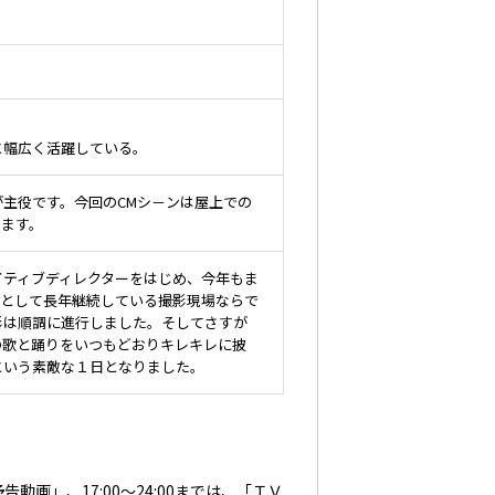
と幅広く活躍している。
主役です。今回のCMシ－ンは屋上での
します。
イティブディレクターをはじめ、今年もま
ズとして長年継続している撮影現場ならで
影は順調に進行しました。そしてさすが
の歌と踊りをいつもどおりキレキレに披
という素敵な１日となりました。
動画」、17:00～24:00までは、「ＴＶ