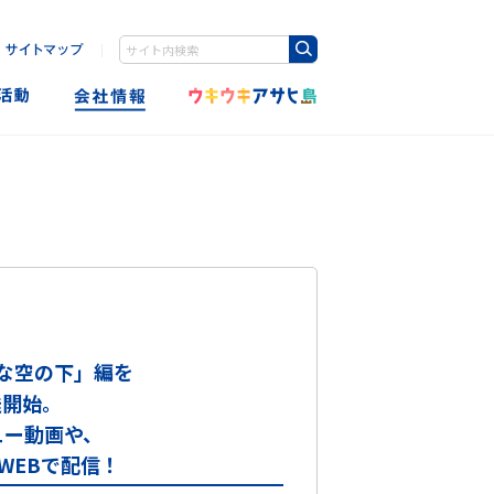
｜
Write your search query here
クな空の下」編を
送開始。
ュー動画や、
WEBで配信！