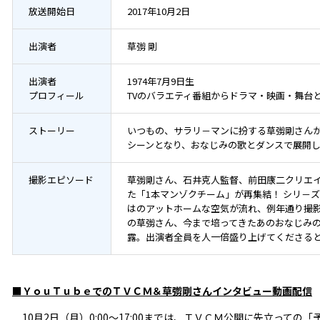
放送開始日
2017年10月2日
出演者
草彅 剛
出演者
1974年7月9日生
プロフィール
TVのバラエティ番組からドラマ・映画・舞台
ストーリー
いつもの、サラリ－マンに扮する草彅剛さんが
シーンとなり、おなじみの歌とダンスで展開
撮影エピソード
草彅剛さん、石井克人監督、前田康二クリエ
た「1本マンゾクチーム」が再集結！ シリ－
はのアットホームな空気が流れ、例年通り撮
の草彅さん、今まで培ってきたあのおなじみ
露。出演者全員を人一倍盛り上げてくださる
■ＹｏｕＴｕｂｅでのＴＶＣＭ＆草彅剛さんインタビュー動画配信
10月2日（月）0:00～17:00までは、ＴＶＣＭ公開に先立っての「予告