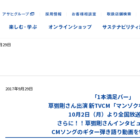
｜
｜
｜
｜
月29日
2017年9月29日
「1本満足バー」
草彅剛さん出演 新TVCM「マンゾ
10月2日（月）より全国放
さらに！！草彅剛さんインタビ
CMソングのギター弾き語り動画を