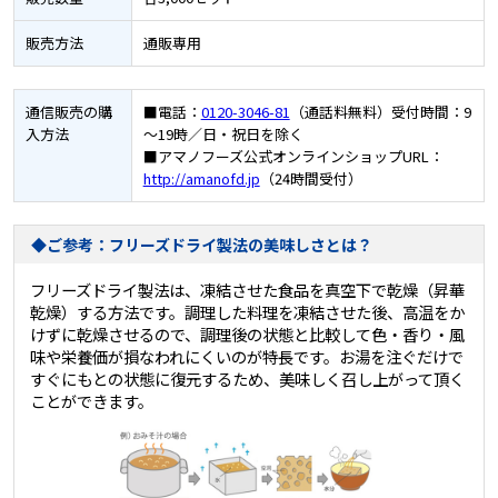
販売方法
通販専用
通信販売の
購
■電話：
0120-3046-81
（通話料無料）受付時間：9
入方法
～19時／日・祝日を除く
■アマノフーズ公式オンラインショップURL：
http://amanofd.jp
（24時間受付）
◆ご参考：フリーズドライ製法の美味しさとは？
フリーズドライ製法は、凍結させた食品を真空下で乾燥（昇華
乾燥）する方法です。調理した料理を凍結させた後、高温をか
けずに乾燥させるので、調理後の状態と比較して色・香り・風
味や栄養価が損なわれにくいのが特長です。お湯を注ぐだけで
すぐにもとの状態に復元するため、美味しく召し上がって頂く
ことができます。