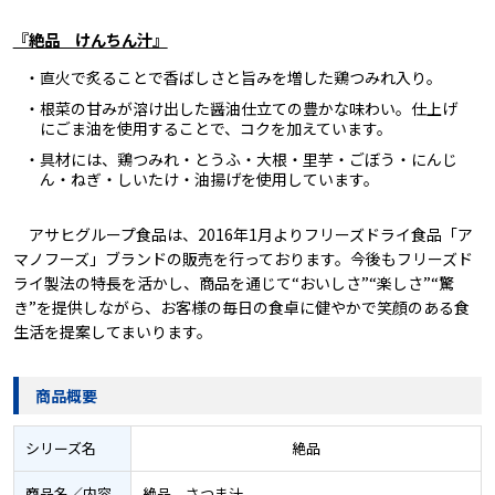
『絶品 けんちん汁』
・直火で炙ることで香ばしさと旨みを増した鶏つみれ入り。
・根菜の甘みが溶け出した醤油仕立ての豊かな味わい。仕上げ
にごま油を使用することで、コクを加えています。
・具材には、鶏つみれ・とうふ・大根・里芋・ごぼう・にんじ
ん・ねぎ・しいたけ・油揚げを使用しています。
アサヒグループ食品は、2016年1月よりフリーズドライ食品「ア
マノフーズ」ブランドの販売を行っております。今後もフリーズド
ライ製法の特長を活かし、商品を通じて“おいしさ”“楽しさ”“驚
き”を提供しながら、お客様の毎日の食卓に健やかで笑顔のある食
生活を提案してまいります。
商品概要
シリーズ名
絶品
商品名／内容
絶品 さつま汁