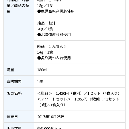
量／商品の特
18g／1食
長
●鹿児島県産黒豚使用
絶品 粕汁
20g／1食
●北海道産秋鮭使用
絶品 けんちん汁
14g／1食
●炙り鶏つみれ使用
湯量
180ml
賞味期間
1年
販売価格
＜単品＞ 1,420円（税別）／1セット（4食入り）
＜アソートセット＞ 1,065円（税別）／1セット
（3種×1食入り）
発売日
2017年10月25日
販売数量
各3,000セット