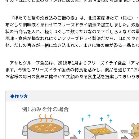
イの『ほたてと蟹の炊き込みご飯の素』を通信販売から数量限定で10
『ほたてと蟹の炊き込みご飯の素』は、北海道産ほたて（貝柱）・かに・にん
布だしや調味液とあわせてフリーズドライ製法で加工しました。炊飯
状の当商品を入れ、軽くほぐして炊くだけなので下ごしらえなどの
風味・食感が損なわれにくいフリーズドライ製法だから、ほたてや
材、だしの旨みが一緒に炊き込まれて、まさに海の幸が香る一品と
アサヒグループ食品は、2016年1月よりフリーズドライ食品「ア
ます。今後もフリーズドライ製法の特長を活かし、商品を通じて“おい
お客様の毎日の食卓に健やかで笑顔のある食生活を提案してまいり
◆作り方