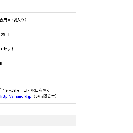
2合用×2袋入り）
月25日
00セット
用
：9～19時／日・祝日を除く
：
http://amanofd.jp
（24時間受付）