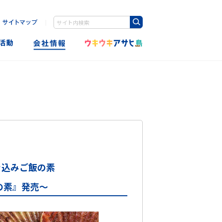
｜
Write your search query here
！
き込みご飯の素
の素』発売～