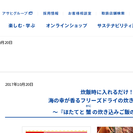
｜
｜
｜
｜
0月20日
2017年10月20日
炊飯時に入れるだけ
海の幸が香るフリーズドライの炊
かに
～『ほたてと
蟹
の炊き込みご飯