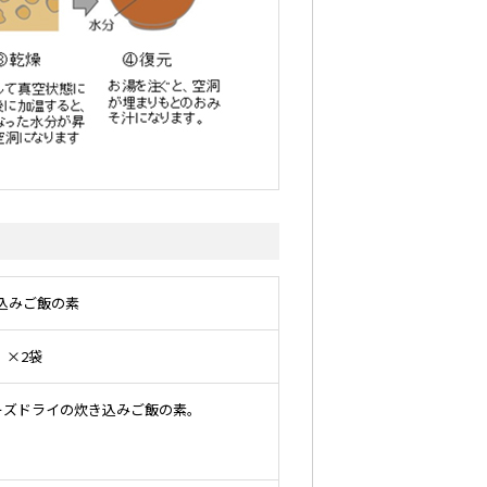
込みご飯の素
）×2袋
ーズドライの炊き込みご飯の素。