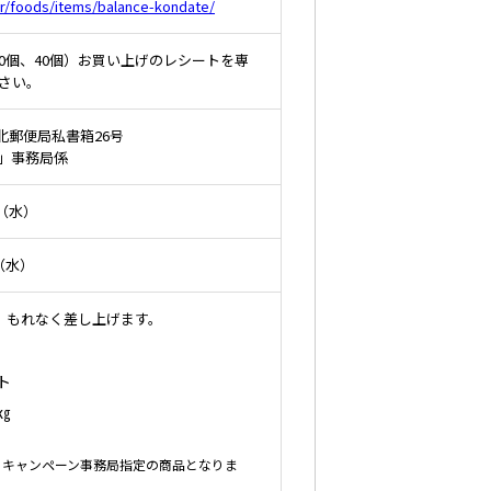
ior/foods/items/balance-kondate/
0個、40個）お買い上げのレシートを専
さい。
橋北郵便局私書箱26号
」事務局係
日（水）
日（水）
で、もれなく差し上げます。
ト
㎏
、キャンペーン事務局指定の商品となりま