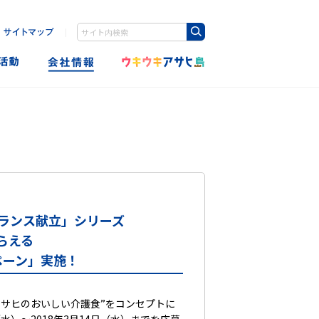
｜
Write your search query here
バランス献立」シリーズ
らえる
ペーン」実施！
アサヒのおいしい介護食”をコンセプトに