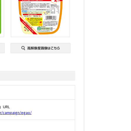
URL
ior/campaign/egao/