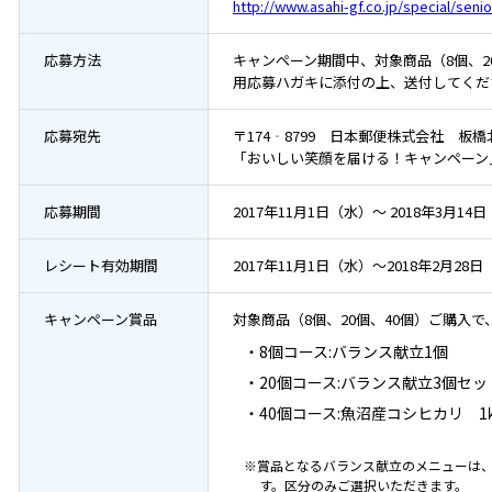
http://www.asahi-gf.co.jp/special/sen
応募方法
キャンペーン期間中、対象商品（8個、2
用応募ハガキに添付の上、送付してくだ
応募宛先
〒174‐8799 日本郵便株式会社 板
「おいしい笑顔を届ける！キャンペーン
応募期間
2017年11月1日（水）～ 2018年3月14
レシート有効期間
2017年11月1日（水）～2018年2月28
キャンペーン賞品
対象商品（8個、20個、40個）ご購入
・8個コース:バランス献立1個
・20個コース:バランス献立3個セッ
・40個コース:魚沼産コシヒカリ 1
※賞品となるバランス献立のメニューは
す。区分のみご選択いただきます。