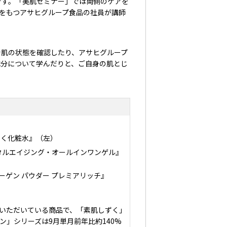
す。「美肌セミナー」では両側のケアを
識をもつアサヒグループ食品の社員が講師
肌の状態を確認したり、アサヒグループ
成分について学んだりと、ご自身の肌とじ
ずく化粧水』（左）
ータルエイジング・オールインワンゲル』
ーゲン パウダー プレミアリッチ』
いただいている商品で、「素肌しずく」
ン」シリーズは9月単月前年比約140%