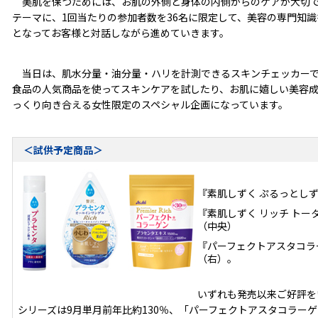
美肌を保つためには、お肌の外側と身体の内側からのケアが大切で
テーマに、1回当たりの参加者数を36名に限定して、美容の専門知
となってお客様と対話しながら進めていきます。
当日は、肌水分量・油分量・ハリを計測できるスキンチェッカーで
食品の人気商品を使ってスキンケアを試したり、お肌に嬉しい美容
っくり向き合える女性限定のスペシャル企画になっています。
＜試供予定商品＞
・『素肌しずく ぷるっとし
・『素肌しずく リッチ ト
（中央）
・『パーフェクトアスタコラ
（右）。
いずれも発売以来ご好評を
シリーズは9月単月前年比約130％、「パーフェクトアスタコラーゲ