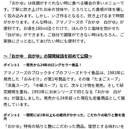
「おかゆ」は体調がすぐれない時に食べる機会の多いメニューで
す。丁寧に炊き上げたお米の甘味や、とろりとした食感が体を優し
く包み込みます。しかし、いざ作るとなると、炊き上げるまで時間
がかかります。そんな時は、アマノフーズの『おかゆ 白がゆ』が
便利です。お湯を180ml注ぐだけで、ほんのりと塩味を効かせた
「白がゆ」ができます。ご自分で調理ができない時はもちろん、ご
家族にさっと出してあげたい時にも便利です。
～『おかゆ 白がゆ』の開発秘話を初めて公開～
ポイント1 －発売から24年のロングセラー商品！
アマノフーズのブロックタイプのフリーズドライ食品は、1983年に
発売した「おみそ汁」が第1号商品です。その後「たまごスープ」
「洋風スープ」「中華スープ」など、次々と汁物を発売。そして研
究開発を重ね、1993年にお米シリーズで初となる『おかゆ 白が
ゆ』が誕生しました。発売から24年経った現在も定番商品として販
売しています。
ポイント2 －開発には1年以上もの歳月がかかった、こだわりの粘りと艶を復
元
「おかゆ」特有の粘りと艶にこだわった商品。理想とする味わいを