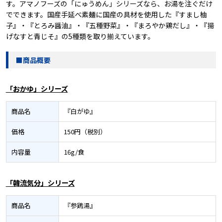
す。アマノフーズの「にゅうめん」シリーズなら、お湯を注ぐだけ
でできます。国産手延べ素麺に国産の具材を使用した『すまし柚
子』・『とろみ醤油』・『五種野菜』・『まろやか鶏だし』・『揚
げなすと青じそ』の5種類を取り揃えています。
■商品概要
「おかゆ」シリーズ
商品名
『白がゆ』
価格
150円（税別）
内容量
16g/食
「韓流気分」シリーズ
商品名
『参鶏湯』