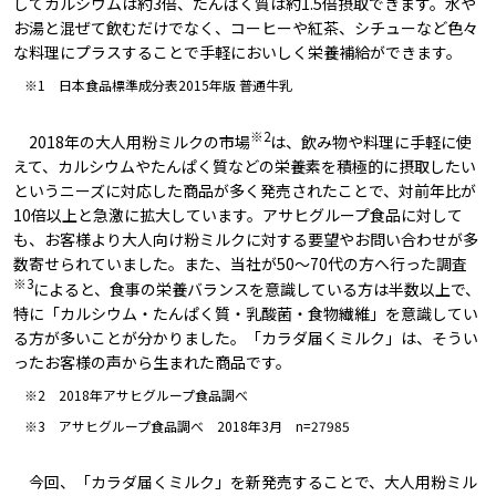
してカルシウムは約3倍、たんぱく質は約1.5倍摂取できます。水や
お湯と混ぜて飲むだけでなく、コーヒーや紅茶、シチューなど色々
な料理にプラスすることで手軽においしく栄養補給ができます。
※1 日本食品標準成分表2015年版 普通牛乳
※2
2018年の大人用粉ミルクの市場
は、飲み物や料理に手軽に使
えて、カルシウムやたんぱく質などの栄養素を積極的に摂取したい
というニーズに対応した商品が多く発売されたことで、対前年比が
10倍以上と急激に拡大しています。アサヒグループ食品に対して
も、お客様より大人向け粉ミルクに対する要望やお問い合わせが多
数寄せられていました。また、当社が50～70代の方へ行った調査
※3
によると、食事の栄養バランスを意識している方は半数以上で、
特に「カルシウム・たんぱく質・乳酸菌・食物繊維」を意識してい
る方が多いことが分かりました。「カラダ届くミルク」は、そうい
ったお客様の声から生まれた商品です。
※2 2018年アサヒグループ食品調べ
※3 アサヒグループ食品調べ 2018年3月 n=27985
今回、「カラダ届くミルク」を新発売することで、大人用粉ミル