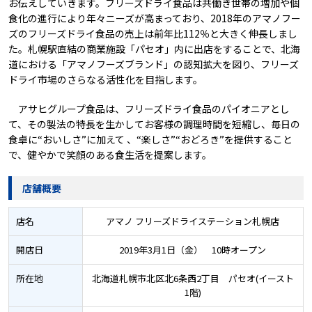
お伝えしていきます。フリーズドライ食品は共働き世帯の増加や個
食化の進行により年々ニーズが高まっており、2018年のアマノフー
ズのフリーズドライ食品の売上は前年比112％と大きく伸長しまし
た。札幌駅直結の商業施設「パセオ」内に出店をすることで、北海
道における「アマノフーズブランド」の認知拡大を図り、フリーズ
ドライ市場のさらなる活性化を目指します。
アサヒグループ食品は、フリーズドライ食品のパイオニアとし
て、その製法の特長を生かしてお客様の調理時間を短縮し、毎日の
食卓に“おいしさ”に加えて 、“楽しさ”“おどろき”を提供すること
で、健やかで笑顔のある食生活を提案します。
店舗概要
店名
アマノ フリーズドライステーション札幌店
開店日
2019年3月1日（金） 10時オープン
所在地
北海道札幌市北区北6条西2丁目 パセオ(イースト
1階)