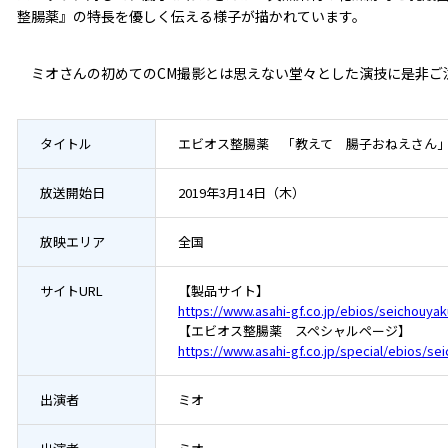
整腸薬』の特長を優しく伝える様子が描かれています。
ミオさんの初めてのCM撮影とは思えない堂々とした演技に是非ご
タイトル
エビオス整腸薬 「教えて 腸子おねえさん
放送開始日
2019年3月14日（木）
放映エリア
全国
サイトURL
【製品サイト】
https://www.asahi-gf.co.jp/ebios/seichouyak
【エビオス整腸薬 スペシャルページ】
https://www.asahi-gf.co.jp/special/ebios/se
出演者
ミオ