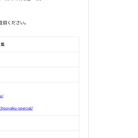
注目ください。
」篇
u/
ichouyaku-special/