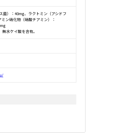
ス菌）：40mg、ラクトミン（アシドフ
チアミン硝化物（硝酸チアミン）：
5mg
、無水ケイ酸を含有。
u/