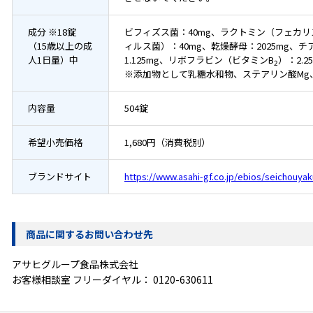
成分 ※18錠
ビフィズス菌：40mg、ラクトミン（フェカリ
（15歳以上の成
ィルス菌）：40mg、乾燥酵母：2025mg、
人1日量）中
1.125mg、リボフラビン（ビタミンB
）：2.2
2
※添加物として乳糖水和物、ステアリン酸Mg
内容量
504錠
希望小売価格
1,680円（消費税別）
ブランドサイト
https://www.asahi-gf.co.jp/ebios/seichouyak
商品に関するお問い合わせ先
アサヒグループ食品株式会社
お客様相談室 フリーダイヤル：
0120-630611