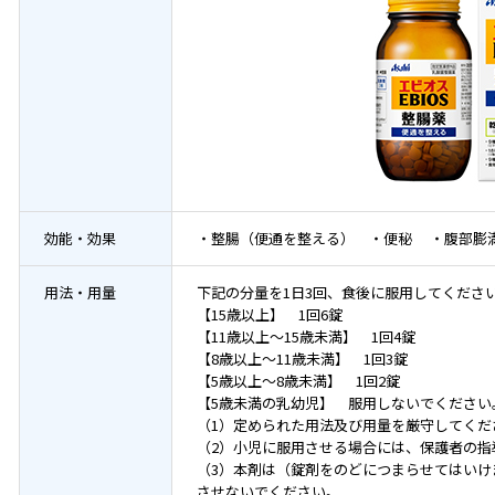
効能・効果
・整腸（便通を整える） ・便秘 ・腹部膨
用法・用量
下記の分量を1日3回、食後に服用してくださ
【15歳以上】 1回6錠
【11歳以上～15歳未満】 1回4錠
【8歳以上～11歳未満】 1回3錠
【5歳以上～8歳未満】 1回2錠
【5歳未満の乳幼児】 服用しないでください
（1）定められた用法及び用量を厳守してくだ
（2）小児に服用させる場合には、保護者の指
（3）本剤は（錠剤をのどにつまらせてはいけ
させないでください。