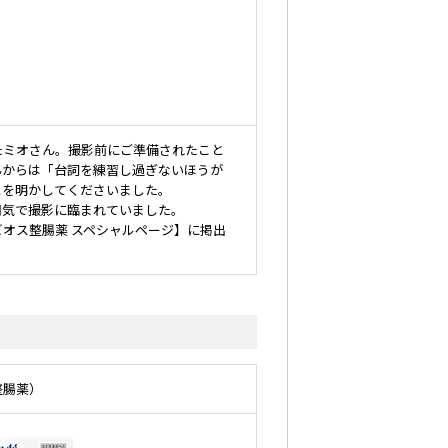
たミオさん。撮影前にご準備されたこと
んからは「台詞を練習し過ぎないほうが
とを明かしてくださいました。
囲気で撮影に臨まれていました。
オス整腸薬 スペシャルページ】に掲出
整腸薬）