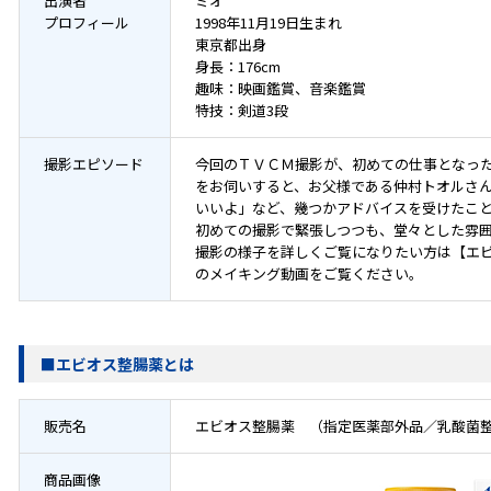
出演者
ミオ
プロフィール
1998年11月19日生まれ
東京都出身
身長：176cm
趣味：映画鑑賞、音楽鑑賞
特技：剣道3段
撮影エピソード
今回のＴＶＣＭ撮影が、初めての仕事となっ
をお伺いすると、お父様である仲村トオルさ
いいよ」など、幾つかアドバイスを受けたこ
初めての撮影で緊張しつつも、堂々とした雰
撮影の様子を詳しくご覧になりたい方は【エビ
のメイキング動画をご覧ください。
■エビオス整腸薬とは
販売名
エビオス整腸薬 （指定医薬部外品／乳酸菌
商品画像