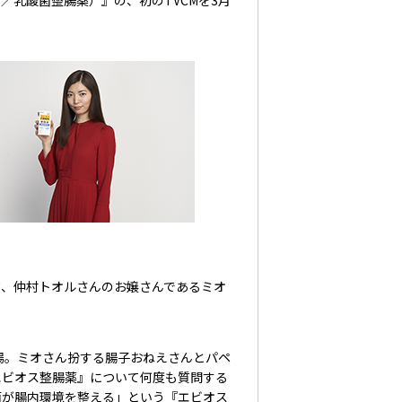
／乳酸菌整腸薬）』の、初のTVCMを3月
、仲村トオルさんのお嬢さんであるミオ
場。ミオさん扮する腸子おねえさんとパペ
エビオス整腸薬』について何度も質問する
菌が腸内環境を整える」という『エビオス